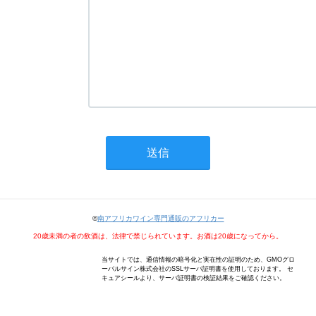
©
南アフリカワイン専門通販のアフリカー
20歳未満の者の飲酒は、法律で禁じられています。お酒は20歳になってから。
当サイトでは、通信情報の暗号化と実在性の証明のため、GMOグロ
ーバルサイン株式会社のSSLサーバ証明書を使用しております。 セ
キュアシールより、サーバ証明書の検証結果をご確認ください。