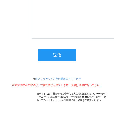
©
南アフリカワイン専門通販のアフリカー
20歳未満の者の飲酒は、法律で禁じられています。お酒は20歳になってから。
当サイトでは、通信情報の暗号化と実在性の証明のため、GMOグロ
ーバルサイン株式会社のSSLサーバ証明書を使用しております。 セ
キュアシールより、サーバ証明書の検証結果をご確認ください。