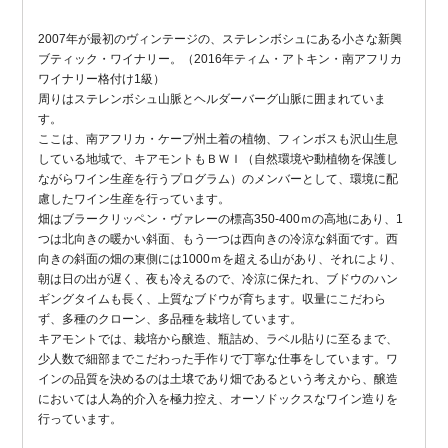
2007年が最初のヴィンテージの、ステレンボシュにある小さな新興
ブティック・ワイナリー。（2016年ティム・アトキン・南アフリカ
ワイナリー格付け1級）
周りはステレンボシュ山脈とヘルダーバーグ山脈に囲まれていま
す。
ここは、南アフリカ・ケープ州土着の植物、フィンボスも沢山生息
している地域で、キアモントもＢＷＩ（自然環境や動植物を保護し
ながらワイン生産を行うプログラム）のメンバーとして、環境に配
慮したワイン生産を行っています。
畑はブラークリッペン・ヴァレーの標高350-400ｍの高地にあり、1
つは北向きの暖かい斜面、もう一つは西向きの冷涼な斜面です。西
向きの斜面の畑の東側には1000ｍを超える山があり、それにより、
朝は日の出が遅く、夜も冷えるので、冷涼に保たれ、ブドウのハン
ギングタイムも長く、上質なブドウが育ちます。収量にこだわら
ず、多種のクローン、多品種を栽培しています。
キアモントでは、栽培から醸造、瓶詰め、ラベル貼りに至るまで、
少人数で細部までこだわった手作りで丁寧な仕事をしています。ワ
インの品質を決めるのは土壌であり畑であるという考えから、醸造
においては人為的介入を極力控え、オーソドックスなワイン造りを
行っています。