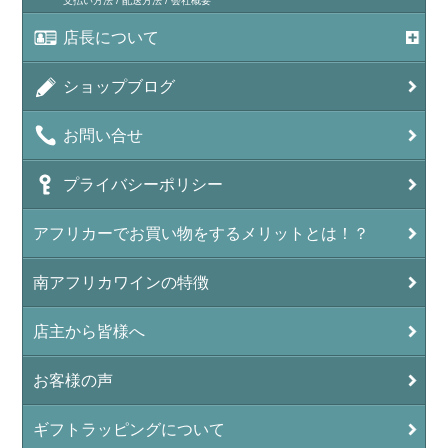
支払い方法 / 配送方法 / 会社概要
店長について
ショップブログ
お問い合せ
プライバシーポリシー
アフリカーでお買い物をするメリットとは！？
南アフリカワインの特徴
店主から皆様へ
お客様の声
ギフトラッピングについて