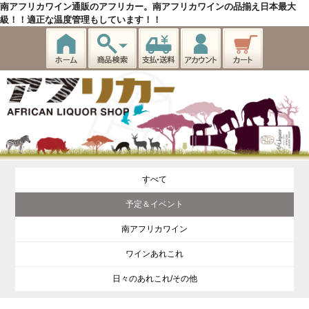
南アフリカワイン通販のアフリカー。南アフリカワインの品揃え日本最大
級！！適正な温度管理もしています！！
すべて
予定＆イベント
南アフリカワイン
ワインあれこれ
日々のあれこれ/その他