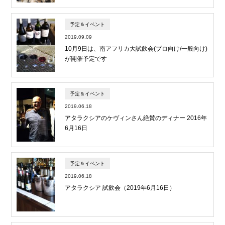
予定＆イベント
2019.09.09
10月9日は、南アフリカ大試飲会(プロ向け/一般向け)
が開催予定です
予定＆イベント
2019.06.18
アタラクシアのケヴィンさん絶賛のディナー 2016年
6月16日
予定＆イベント
2019.06.18
アタラクシア 試飲会（2019年6月16日）