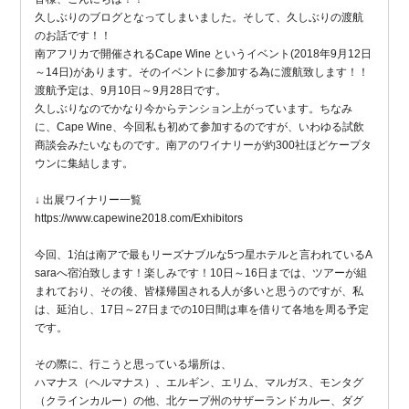
久しぶりのブログとなってしまいました。そして、久しぶりの渡航
のお話です！！
南アフリカで開催されるCape Wine というイベント(2018年9月12日
～14日)があります。そのイベントに参加する為に渡航致します！！
渡航予定は、9月10日～9月28日です。
久しぶりなのでかなり今からテンション上がっています。ちなみ
に、Cape Wine、今回私も初めて参加するのですが、いわゆる試飲
商談会みたいなものです。南アのワイナリーが約300社ほどケープタ
ウンに集結します。
↓ 出展ワイナリー一覧
https://www.capewine2018.com/Exhibitors
今回、1泊は南アで最もリーズナブルな5つ星ホテルと言われているA
saraへ宿泊致します！楽しみです！10日～16日までは、ツアーが組
まれており、その後、皆様帰国される人が多いと思うのですが、私
は、延泊し、17日～27日までの10日間は車を借りて各地を周る予定
です。
その際に、行こうと思っている場所は、
ハマナス（ヘルマナス）、エルギン、エリム、マルガス、モンタグ
（クラインカルー）の他、北ケープ州のサザーランドカルー、ダグ