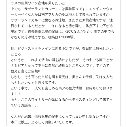
ラスの新興ワイン産地を周りたいと…
中でも「サザーランドカルー」には興味深々です。エルギンやウォ
ーカーベイなんかは南アフリカの冷涼地として知られていますが、
サザーランドカルーは更なる冷涼地。まだまだ新興産地ですが、注
目されているんだとか…。冬になると雪が降り、氷点下まで下がる
場所です。過去最低気温の記録は、-20℃なんだとか。南アの中でも
かなりの冷涼地ですね。標高は1,500m弱。
他、ビジネスネタをメインに周る予定ですが、数日間は観光したい
ところ…
というか、これまで沢山の国を訪れましたが、その中でも南アとか
ナミビアとかって本当に自然が綺麗なところなんです。ですので、
観光と言えば自然!!
しかし、そう言った自然を周る観光は、奥さんや子供、又は友人た
ちとしたいなぁと思う訳です。
という事で、一人でも楽しめる南アの観光情報、お待ちしておりま
す！！
あと、ここのワイナリーが気になるからテイスティングして来てっ
ていうお話も…。
なんだか結果、情報収集の記事になってしまい申し訳ないですが、
本日は以上、よろしくお願いいたします。