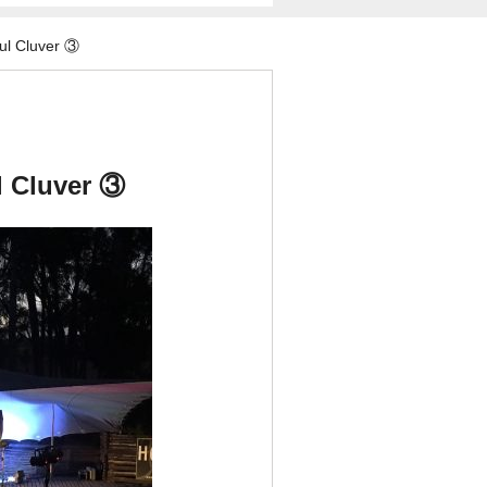
luver ③
luver ③