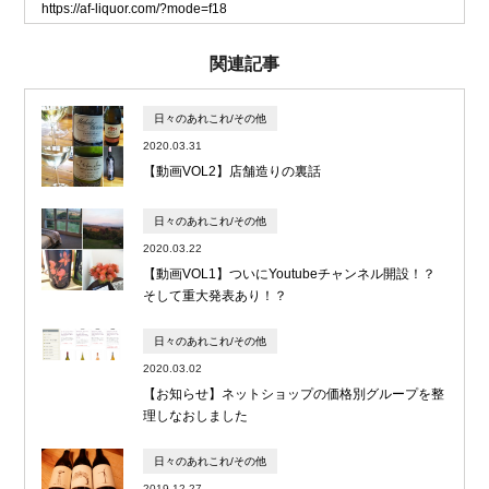
https://af-liquor.com/?mode=f18
関連記事
日々のあれこれ/その他
2020.03.31
【動画VOL2】店舗造りの裏話
日々のあれこれ/その他
2020.03.22
【動画VOL1】ついにYoutubeチャンネル開設！？
そして重大発表あり！？
日々のあれこれ/その他
2020.03.02
【お知らせ】ネットショップの価格別グループを整
理しなおしました
日々のあれこれ/その他
2019.12.27