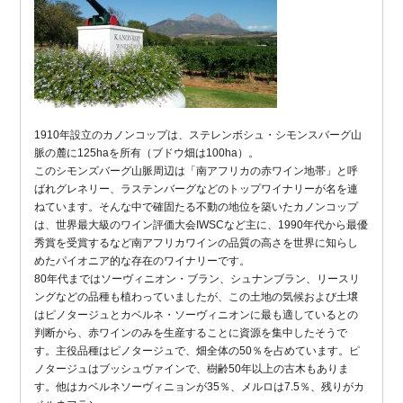
1910年設立のカノンコップは、ステレンボシュ・シモンスバーグ山
脈の麓に125haを所有（ブドウ畑は100ha）。
このシモンズバーグ山脈周辺は「南アフリカの赤ワイン地帯」と呼
ばれグレネリー、ラステンバーグなどのトップワイナリーが名を連
ねています。そんな中で確固たる不動の地位を築いたカノンコップ
は、世界最大級のワイン評価大会IWSCなど主に、1990年代から最優
秀賞を受賞するなど南アフリカワインの品質の高さを世界に知らし
めたパイオニア的な存在のワイナリーです。
80年代まではソーヴィニオン・ブラン、シュナンブラン、リースリ
ングなどの品種も植わっていましたが、この土地の気候および土壌
はピノタージュとカベルネ・ソーヴィニオンに最も適しているとの
判断から、赤ワインのみを生産することに資源を集中したそうで
す。主役品種はピノタージュで、畑全体の50％を占めています。ピ
ノタージュはブッシュヴァインで、樹齢50年以上の古木もありま
す。他はカベルネソーヴィニョンが35％、メルロは7.5％、残りがカ