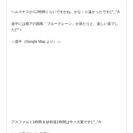
ヘルマナスから2時間くらいですかね。かな～り遠かったです(;^_^A
道中には南アの国鳥「ブルークレーン」が居たりと、楽しい道でし
た(^^♪
↓↓道中（Google Map より）↓↓
アスファルト1時間 & 砂利道1時間は中々大変です(;^_^A