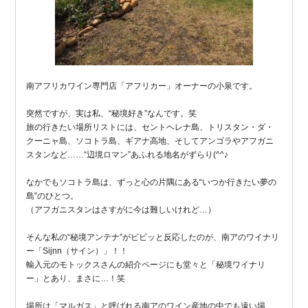
南アフリカワイン専門店「アフリカー」オーナーの小泉です。
突然ですが、実は私、“秘境好き”なんです。笑
旅の行きたい場所リストには、セントヘレナ島、トリスタン・ダ・
クーニャ島、ソコトラ島、ギアナ高地、そしてアンゴラやアフガニ
スタンなど……“辺境ロマン”あふれる地名がずらり(^^♪
なかでもソコトラ島は、ずっと心の片隅にある“いつか行きたい夢の
島”のひとつ。
（アフガニスタンはさすがに今は難しいけれど…）
そんな私の“秘境アンテナ”がビビッと反応したのが、南アのワイナリ
ー「Sijnn（サイン）」！！
輸入元のモトックスさんの紹介ページにも堂々と「秘境ワイナリ
ー」とあり、まさに…！笑
場所は「マルガス」と呼ばれる南アのワイン産地の中でも遠い場