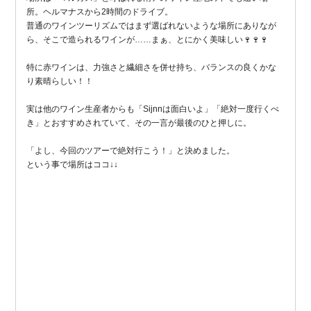
所。ヘルマナスから2時間のドライブ。
普通のワインツーリズムではまず選ばれないような場所にありなが
ら、そこで造られるワインが……まぁ、とにかく美味しい🍷🍷🍷
特に赤ワインは、力強さと繊細さを併せ持ち、バランスの良くかな
り素晴らしい！！
実は他のワイン生産者からも「Sijnnは面白いよ」「絶対一度行くべ
き」とおすすめされていて、その一言が最後のひと押しに。
「よし、今回のツアーで絶対行こう！」と決めました。
という事で場所はココ↓↓