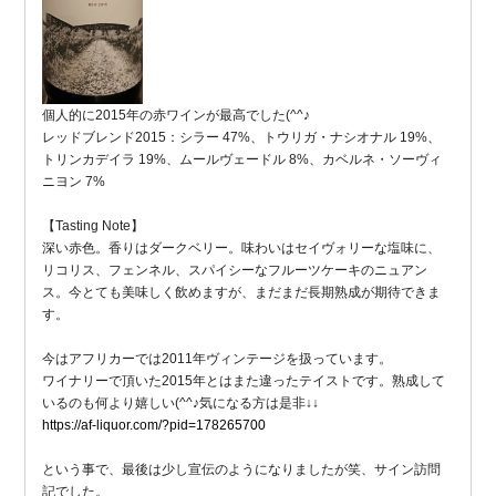
個人的に2015年の赤ワインが最高でした(^^♪
レッドブレンド2015：シラー 47%、トウリガ・ナシオナル 19%、
トリンカデイラ 19%、ムールヴェードル 8%、カベルネ・ソーヴィ
ニヨン 7%
【Tasting Note】
深い赤色。香りはダークベリー。味わいはセイヴォリーな塩味に、
リコリス、フェンネル、スパイシーなフルーツケーキのニュアン
ス。今とても美味しく飲めますが、まだまだ長期熟成が期待できま
す。
今はアフリカーでは2011年ヴィンテージを扱っています。
ワイナリーで頂いた2015年とはまた違ったテイストです。熟成して
いるのも何より嬉しい(^^♪気になる方は是非↓↓
https://af-liquor.com/?pid=178265700
という事で、最後は少し宣伝のようになりましたが笑、サイン訪問
記でした。