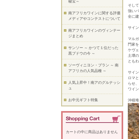
秘宝～
そして
強いパ
南アフリカワインに関する評価
全に建
メディアやコンテストについて
サイン
南アフリカワインのヴィンテー
ジまとめ
マルガ
門家を
サンソー ～ かつて１位だった
ケヴェ
黒ブドウの今 ～
土壌の
ともわ
ソーヴィニヨン・ブラン ～ 南
アフリカの人気品種 ～
サイン
ロマと
人気上昇中！南アのグルナッシ
らせ、
ュ
ワイン
お中元ギフト特集
沖積堆
カートの中に商品はありません