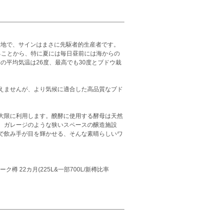
ン産地で、サインはまさに先駆者的生産者です。
ることから、特に夏には毎日昼前には海からの
の平均気温は26度、最高でも30度とブドウ栽
えませんが、より気候に適合した高品質なブド
大限に利用します。醗酵に使用する酵母は天然
。ガレージのような狭いスペースの醸造施設
で飲み手が目を輝かせる、そんな素晴らしいワ
22カ月(225L&一部700L/新樽比率