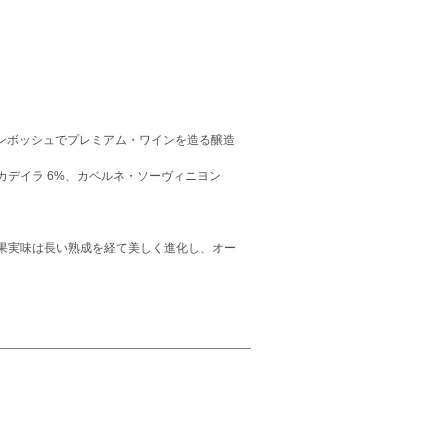
レンボッシュでプレミアム・ワインを造る醸造
ンカデイラ 6%、カベルネ・ソーヴィニヨン
果実味は長い熟成を経て美しく進化し、オー