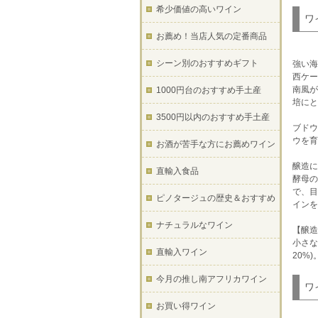
希少価値の高いワイン
ワ
お薦め！当店人気の定番商品
シーン別のおすすめギフト
強い海
西ケー
南風が
1000円台のおすすめ手土産
培にと
3500円以内のおすすめ手土産
ブドウ
ウを育
お酒が苦手な方にお薦めワイン
醸造に
直輸入食品
酵母の
で、目
ピノタージュの歴史＆おすすめ
インを
ナチュラルなワイン
【醸造
小さな
直輸入ワイン
20%)
今月の推し南アフリカワイン
ワ
お買い得ワイン