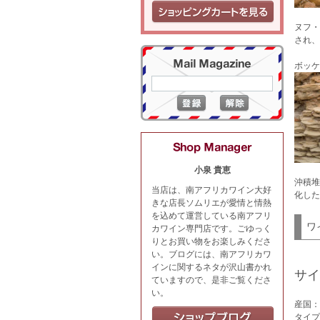
ヌフ・
され、
ボッケ
小泉 貴恵
沖積堆
当店は、南アフリカワイン大好
化した
きな店長ソムリエが愛情と情熱
を込めて運営している南アフリ
ワ
カワイン専門店です。ごゆっく
りとお買い物をお楽しみくださ
い。ブログには、南アフリカワ
インに関するネタが沢山書かれ
サイ
ていますので、是非ご覧くださ
い。
産国：
タイプ