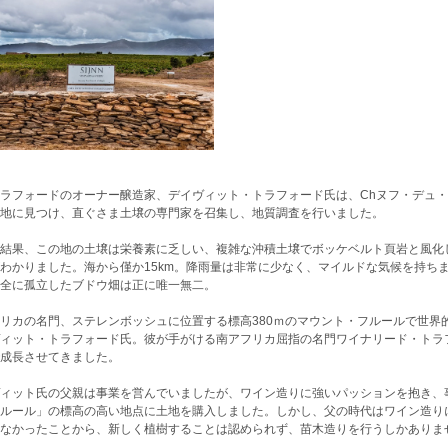
ラフォードのオーナー醸造家、デイヴィット・トラフォード氏は、Chヌフ・デュ
地に見つけ、直ぐさま土壌の専門家を召集し、地質調査を行いました。
結果、この地の土壌は栄養素に乏しい、複雑な沖積土壌でボッケベルト頁岩と風化
わかりました。海から僅か15km。降雨量は非常に少なく、マイルドな気候を持ちま
全に孤立したブドウ畑は正に唯一無二。
リカの名門、ステレンボッシュに位置する標高380ｍのマウント・フルールで世界
ィット・トラフォード氏。彼が手がける南アフリカ屈指の名門ワイナリード・トラ
成長させてきました。
ィット氏の父親は事業を営んでいましたが、ワイン造りに強いパッションを抱き、
ルール」の標高の高い地点に土地を購入しました。しかし、父の時代はワイン造り
なかったことから、新しく植樹することは認められず、苗木造りを行うしかありま