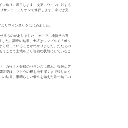
イン造りに着手します。次第にワインに対する
渡りサンテ・ミリオンで修行します。今では完
4年よりワイン造りをはじめました。
させるものがありました。そこで、地質学の専
しました。調査の結果、土壌はシンプルで「ボッ
から成っていることがわかりました。ただその
あうことで土壌をより複雑な状態にしているこ
り、力強さと骨格のバランスに優れ、複雑なア
壌環境は、ブドウの根を地中深くまで張りめぐ
この結果、素晴らしい個性を備えた唯一無二の