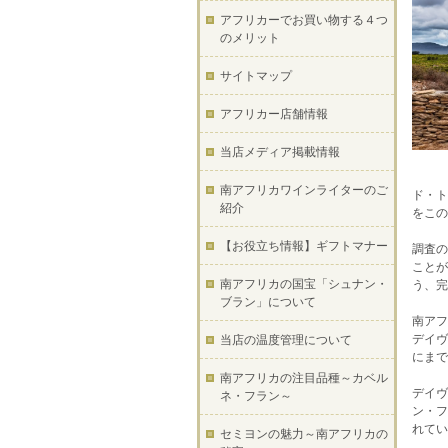
アフリカーでお買い物する４つ
のメリット
サイトマップ
アフリカー店舗情報
当店メディア掲載情報
南アフリカワインライターのご
ド・ト
紹介
をこの
【お役立ち情報】ギフトマナー
調査の
ことが
南アフリカの国宝「シュナン・
う、完
ブラン」について
南アフ
デイヴ
当店の温度管理について
にまで
南アフリカの注目品種～カベル
デイヴ
ネ・フラン～
ン・フ
れてい
セミヨンの魅力～南アフリカの