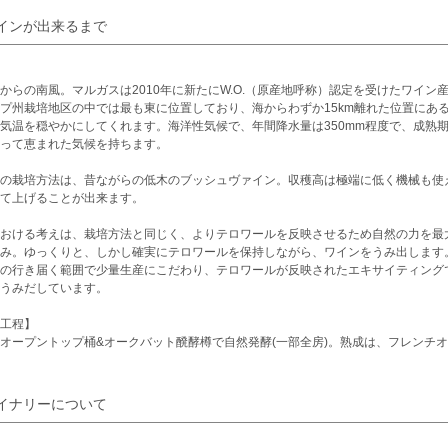
インが出来るまで
からの南風。マルガスは2010年に新たにW.O.（原産地呼称）認定を受けたワイ
プ州栽培地区の中では最も東に位置しており、海からわずか15km離れた位置にあ
気温を穏やかにしてくれます。海洋性気候で、年間降水量は350mm程度で、成熟期
って恵まれた気候を持ちます。
の栽培方法は、昔ながらの低木のブッシュヴァイン。収穫高は極端に低く機械も使
て上げることが出来ます。
おける考えは、栽培方法と同じく、よりテロワールを反映させるため自然の力を最
み。ゆっくりと、しかし確実にテロワールを保持しながら、ワインをうみ出します
の行き届く範囲で少量生産にこだわり、テロワールが反映されたエキサイティング
うみだしています。
工程】
オープントップ桶&オークバット醗酵樽で自然発酵(一部全房)。熟成は、フレンチオーク樽 
。
イナリーについて