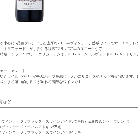
を中心に5品種ブレンドした濃厚な2011年ヴィンテージ熟成ワインです！！ステ
・トラフォード」が手掛ける秘境"マルガス"産のユニークな赤！
構成：シラー 52%、トウリガ・ナシオナル 19%、ムールヴェードル 17%、トリ
カーコメント】
いたワイルドベリーや乾燥ハーブを感じ、仄かにリコリスやナッツ香が漂います。
成による魅力的な香りが加わる芳醇なワインです。
賞など
8年ヴィンテージ：プラッターズワインガイド5つ星(97点/最優秀シラーブレンド)
8年ヴィンテージ：ティムアトキン95点
1年ヴィンテージ：プラッターズワインガイド4つ星