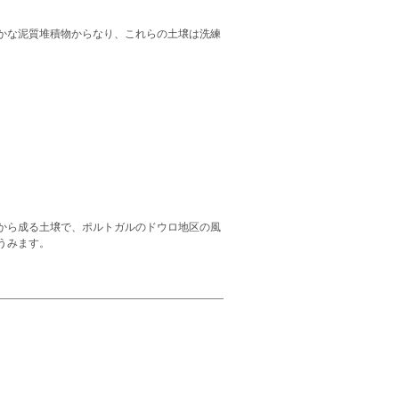
かな泥質堆積物からなり、これらの土壌は洗練
から成る土壌で、ポルトガルのドウロ地区の風
うみます。