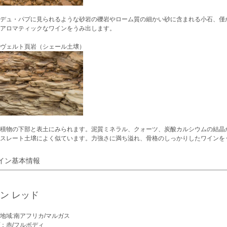
デュ・パプに見られるような砂岩の礫岩やローム質の細かい砂に含まれる小石、僅
アロマティックなワインをうみ出します。
ヴェルト頁岩（シェール土壌）
積物の下部と表土にみられます。泥質ミネラル、クォーツ、炭酸カルシウムの結晶
スレート土壌によく似ています。力強さに満ち溢れ、骨格のしっかりしたワインを
イン基本情報
ン レッド
地域:南アフリカ/マルガス
：赤/フルボディ