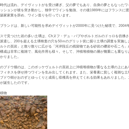
時代は流れ、デイヴィットがを受け継ぎ、父の夢でもあり、自身の夢ともなったワ
ッションが彼を突き動かし、独学でワインを勉強、その後1989年にはフランスに
築家家業を辞め、ワイン造りを行っています。
ブランドは、新しい可能性を求めデイヴィットが2000年に見つけた秘境で、200
スで見つけた岩の多い土壌は、Chヌフ・デュ・パプやポルトガルのドゥロを彷彿
派遣し、200を超える土壌検査の穴を50ｍのグリット状に掘り土壌の調査を実施
ルトの頁岩」と散り散りに広がる「河岸段丘の残留物である砂岩の礫岩や石ころ」
構成は非常に複雑で、風化作用も様々。そして、沖積堆積物の層が幾重にも重なり
かりました。
のブドウ畑のは、このボッケヴェルトの頁岩上に沖積堆積物が重なる土壌の上にあ
フィネスを併せ持つワインを生み出してくれます。また、栄養素に貧しく複雑な土
ブドウ樹がおのずとゆっくりと成長し収穫高を抑えてくれる効果もあれりました。
が誕生したのです。
積物