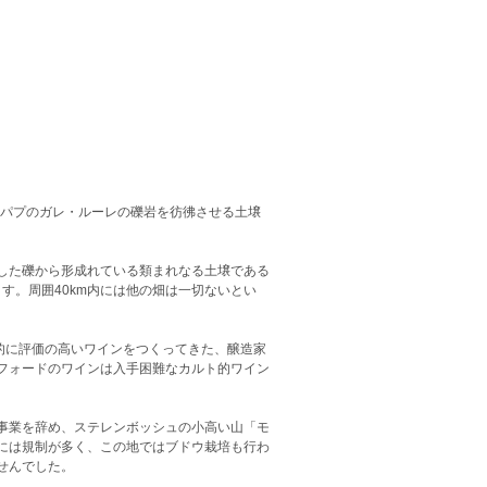
・パプのガレ・ルーレの礫岩を彷彿させる土壌
した礫から形成れている類まれなる土壌である
す。周囲40km内には他の畑は一切ないとい
的に評価の高いワインをつくってきた、醸造家
フォードのワインは入手困難なカルト的ワイン
事業を辞め、ステレンボッシュの小高い山「モ
には規制が多く、この地ではブドウ栽培も行わ
せんでした。