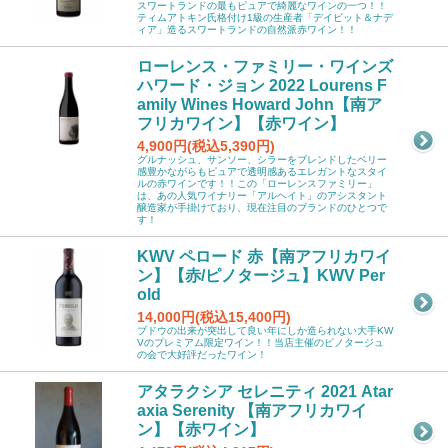
スワートランドの最もピュアで綺麗なワインの一つ！！
ティムアトキン氏格付け1級の生産者「デイビット＆ナデ
ィア」造るスワートランドの自然派赤ワイン！！
ローレンス・ファミリー・ワインズ
ハワード・ジョン 2022 Lourens F
amily Wines Howard John【南ア
フリカワイン】【赤ワイン】
4,900円(税込5,390円)
グルナッシュ、サンソー、シラーをブレンドしたベリー
感豊かながらもピュアで透明感あるエレガントなスタイ
ルの赤ワインです！！この「ローレンスファミリー」
は、あの人気ワイナリー「アルヘイト」のアシスタント
醸造家が手掛けており、現在注目のブランドのひとつで
す！
KWV ペロード 赤【南アフリカワイ
ン】【赤/ピノタージュ】KWV Per
old
14,000円(税込15,400円)
ブドウの出来が突出して良い年にしか造られない大手KW
Vのプレミアム限定ワイン！！当店主催のピノタージュ
の会で大好評だったワイン！
アタラクシア セレニティ 2021 Atar
axia Serenity 【南アフリカワイ
ン】【赤ワイン】