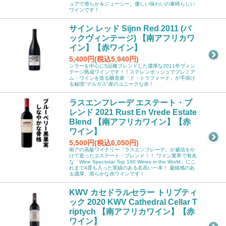
ュアで滑らか＆ジューシー。優しい味わいの素晴らしい
ワインです！
サイン レッド Sijnn Red 2011 (バ
ックヴィンテージ) 【南アフリカワ
イン】【赤ワイン】
5,400円(税込5,940円)
シラーを中心に5品種ブレンドした濃厚な2011年ヴィン
テージ熟成ワインです！！ステレンボッシュでプレミア
ム・ワインを造る醸造家「ド・トラフォード」が手掛け
る秘境"マルガス"産のユニークな赤！
ラスエンフレーデ エステート・ブ
レンド 2021 Rust En Vrede Estate
Blend 【南アフリカワイン】【赤
ワイン】
5,500円(税込6,050円)
南アの高級ワイナリー「ラスエンフレーデ」が威信をか
けて造ったエステート・ブレンド！！ ワイン業界で有名
な「Wine Spectotar Top 100 Wines in the World」にこ
れまで4度も入った実績のある名高い一本！ 凝縮感のあ
る濃厚、滑らかな赤ワインです！
KWV カセドラルセラー トリプティ
ック 2020 KWV Cathedral Cellar T
riptych 【南アフリカワイン】【赤
ワイン】