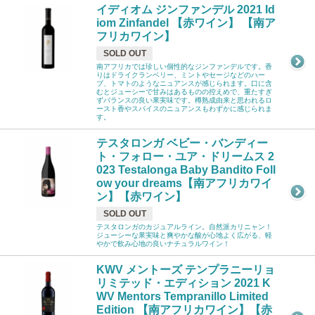
イディオム ジンファンデル 2021 Id
iom Zinfandel 【赤ワイン】 【南ア
フリカワイン】
SOLD OUT
南アフリカでは珍しい個性的なジンファンデルです。香
りはドライクランベリー、ミントやセージなどのハー
ブ、トマトのようなニュアンスが感じられます。口に含
むとジューシーで甘みはあるものの控えめで、重たすぎ
ずバランスの良い果実味です。樽熟成由来と思われるロ
ースト香やスパイスのニュアンスもわずかに感じられま
す。
テスタロンガ ベビー・バンディー
ト・フォロー・ユア・ドリームス 2
023 Testalonga Baby Bandito Foll
ow your dreams【南アフリカワイ
ン】【赤ワイン】
SOLD OUT
テスタロンガのカジュアルライン。自然派カリニャン！
ジューシーな果実味と爽やかな酸が心地よく広がる、軽
やかで飲み心地の良いナチュラルワイン！
KWV メントーズ テンプラニーリョ
リミテッド・エディション 2021 K
WV Mentors Tempranillo Limited
Edition 【南アフリカワイン】【赤