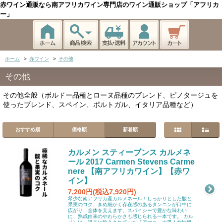
赤ワイン通販なら南アフリカワイン専門店のワイン通販ショップ「アフリカ
ー」
ホーム
>
赤ワイン
>
その他
その他
その他全般（ボルドー品種とローヌ品種のブレンド、ピノタージュを
使ったブレンド、スペイン、ポルトガル、イタリア品種など）
おすすめ順
価格順
新着順
カルメン スティーブンス カルメネ
ール 2017 Carmen Stevens Carme
nere 【南アフリカワイン】【赤ワ
イン】
7,200円(税込7,920円)
希少な南アフリカ産カルメネール！しっかりとした酸と
果実のコク、きめ細かく存在感のあるタンニンが口中に
広がり、全体を支えます。スパイシーで豊かな味わい
に、熟成由来のやわらかさも感じられる一本です。 カル