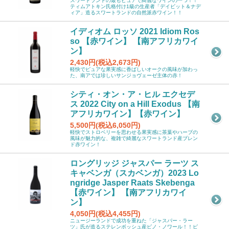
スワートランドの最もピュアで綺麗なワインの一つ！！
ティムアトキン氏格付け1級の生産者「デイビット＆ナデ
ィア」造るスワートランドの自然派赤ワイン！！
イディオム ロッソ 2021 Idiom Ros
so 【赤ワイン】 【南アフリカワイ
ン】
2,430円(税込2,673円)
軽快でピュアな果実感に香ばしいオークの風味が加わっ
た、南アでは珍しいサンジョヴェーゼ主体の赤！
シティ・オン・ア・ヒル エクセデ
ス 2022 City on a Hill Exodus 【南
アフリカワイン】【赤ワイン】
5,500円(税込6,050円)
軽快でストロベリーを思わせる果実感に茶葉やハーブの
風味が魅力的な、複雑で綺麗なスワートランド産ブレン
ド赤ワイン！
ロングリッジ ジャスパー ラーツ ス
キャベンガ（スカベンガ）2023 Lo
ngridge Jasper Raats Skebenga
【赤ワイン】 【南アフリカワイ
ン】
4,050円(税込4,455円)
ニュージーランドで成功を重ねた「ジャスパー・ラー
ツ」氏が造るステレンボッシュ産ピノ・ノワール！！ピ