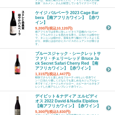
メンは、過去に輸入されていた「アマニ」の黒人女性醸
造家「カルメン」さんが経営しているワイナリーです。
ケイジ バルベーラ 2023 Cage Bar
bera 【南アフリカワイン】 【赤ワ
イン】
9,200円(税込10,120円)
南アフリカでは非常に珍しいイタリア品種のバルベー
ラ。プラムやスミレを思わせる香り。口当たりは軽やか
で、タンニンは穏やか。旨味を伴う酸がバランスよく広
がり、余韻にはほのかにスパイスのニュアンスが残りま
す。
ブルースジャック・シークレットサ
ファリ・チェリーレッド Bruce Ja
ck Secret Safari Cherry Red 【南
アフリカワイン】【赤ワイン】
1,315円(税込1,447円)
軽快でさらりと楽しめるフルーティ&ちょい甘赤ワイ
ン！口当たり優しくどなたでも楽しめるカジュアルな一
本です！ピノタージュやメルロー、ルビーカベルネをブ
レンドした南アらしいブレンド赤ワイン。
デイビット＆ナディア エルピディ
オス 2022 David＆Nadia Elpidios
【南アフリカワイン】【赤ワイン】
5,300円(税込5,830円)