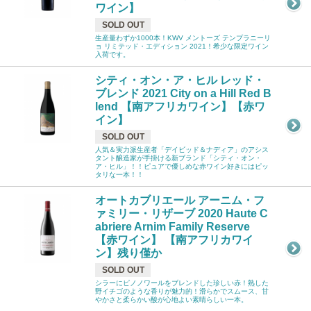
ワイン】
SOLD OUT
生産量わずか1000本！KWV メントーズ テンプラニーリ
ョ リミテッド・エディション 2021！希少な限定ワイン
入荷です。
シティ・オン・ア・ヒル レッド・
ブレンド 2021 City on a Hill Red B
lend 【南アフリカワイン】【赤ワ
イン】
SOLD OUT
人気＆実力派生産者「デイビッド＆ナディア」のアシス
タント醸造家が手掛ける新ブランド「シティ・オン・
ア・ヒル」！！ピュアで優しめな赤ワイン好きにはピッ
タリな一本！！
オートカブリエール アーニム・フ
ァミリー・リザーブ 2020 Haute C
abriere Arnim Family Reserve
【赤ワイン】 【南アフリカワイ
ン】残り僅か
SOLD OUT
シラーにピノノワールをブレンドした珍しい赤！熟した
野イチゴのような香りが魅力的！滑らかでスムース、甘
やかさと柔らかい酸が心地よい素晴らしい一本。