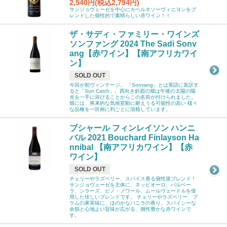
2,540円(税込2,794円)
サンジョヴェーゼを中心にカベルネソーヴィニヨンをブ
レンドした個性的で素晴らしい赤ワイン！！
ザ・サディ・ファミリー・ワインズ
ソンファング 2024 The Sadi Sonv
ang【赤ワイン】【南アフリカワイ
ン】
SOLD OUT
今回が初ヴィンテージ。 「Sonvang」とは英語に直訳す
ると「Sun Catch」。西向き斜面の畑は午後の太陽の陽
光を一手に浴びることからこの名前が付けられました。
畑には、将来的な気候変動に耐えうる可能性の高い 様々
な品種を一区画に列ごとに混植しています。
ブシャール フィンレイソン ハンニ
バル 2021 Bouchard Finlayson Ha
nnibal 【南アフリカワイン】【赤
ワイン】
SOLD OUT
チェリーやラズベリー、スパイス香る個性派ブレンド！
サンジョヴェーゼを主体に、ネッビオーロ、バルベー
ラ、シラーズ、ピノ・ノワール、ムールヴェードルを使
用した珍しいブレンドです。 チェリーやラズベリー、プ
ラムの果実味に、ほのかなバニラの香り。スパイシーな
余韻と心地よい旨味が広がる、個性豊かな赤ワインで
す。