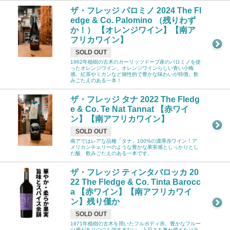
ザ・フレッジ パロミノ 2024 The Fl
edge & Co. Palomino （残りわず
か！） 【オレンジワイン】【南ア
フリカワイン】
SOLD OUT
1962年植樹の古木のカーリッツドープ産のパロミノを使
ったオレンジワイン。オレンジワインらしい青い小梅
感、紅茶やミカンなど個性的で豊かな味わいが特徴。飲
みごたえのある一本！
ザ・フレッジ タナ 2022 The Fledg
e & Co. Te Nat Tannat 【赤ワイ
ン】【南アフリカワイン】
SOLD OUT
南アではレアな品種「タナ」100%の濃厚赤ワイン！ア
メリカンチェリーのような豊かな果実感としっかりとし
た酸、飲みごたえのある一本です。
ザ・フレッジ ティンタバロッカ 20
22 The Fledge & Co. Tinta Barocc
a 【赤ワイン】【南アフリカワイ
ン】残り僅か
SOLD OUT
1971年植樹の古木を用いたフルボディ赤。豊かなフルー
ツ感がありつつも強すぎない、上品さを兼ね備えたバラ