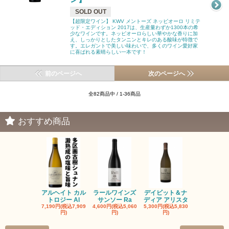
SOLD OUT
【超限定ワイン】 KWV メントーズ ネッビオーロ リミテ
ッド・エディション 2017は、生産量わずか1300本の希
少なワインです。ネッビオーロらしい華やかな香りに加
え、しっかりとしたタンニンとキレのある酸味が特徴で
す。エレガントで美しい味わいで、多くのワイン愛好家
に喜ばれる素晴らしい一本です！
前のページへ
次のページへ
全82商品中 / 1-36商品
おすすめ商品
アルヘイト カル
ラールワインズ
デイビット＆ナ
デイビット
トロジー Al
サンソー Ra
ディア アリスタ
ディア エル
7,190円(税込7,909
4,600円(税込5,060
5,300円(税込5,830
5,300円(税込5
円)
円)
円)
円)