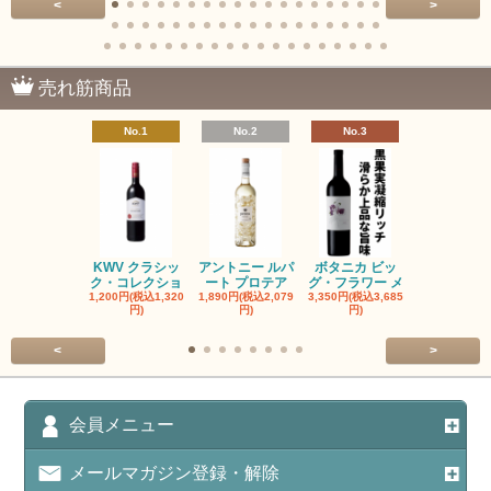
<
>
売れ筋商品
No.1
No.2
No.3
No.4
KWV クラシッ
アントニー ルパ
ボタニカ ビッ
ブーケンハ
ク・コレクショ
ート プロテア
グ・フラワー メ
クルーフ ポ
1,200円(税込1,320
1,890円(税込2,079
3,350円(税込3,685
1,560円(税込1
円)
円)
円)
円)
<
>
会員メニュー
メールマガジン登録・解除