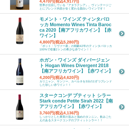
4,470円(税込4,917円)
世界が注目している『アタラクシア』。ヴィンテージご
とにブレンド内容が全く変わる面白いワインです！
モメント・ワインズ ティンタバロ
ッカ Momento Wines Tinta Baroc
ca 2020【南アフリカワイン】【赤
ワイン】
4,800円(税込5,280円)
「ボット・リヴァー産」の樹齢42年のティンタバロッカ
100%で収量2トンの希少な赤ワイン！！
ホガン・ワインズ ダイバージェン
ト Hogan Wines Divergent 2018
【南アフリカワイン】【赤ワイン】
4,200円(税込4,620円)
カリニャン、サンソー、カベルネを3分の1ずつブレンド
した珍しい赤ワイン！！
スタークコンデ プティット シラー
Stark conde Petite Sirah 2022【南
アフリカワイン】【赤ワイン】
3,760円(税込4,136円)
しっかりとした果実の旨みと強めのタンニン。飲みごた
えのあるスタークコンデのプティットシラー！！