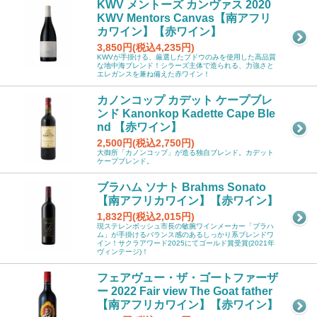
KWV メントーズ カンヴァス 2020
KWV Mentors Canvas【南アフリ
カワイン】【赤ワイン】
3,850円(税込4,235円)
KWVが手掛ける、厳選したブドウのみを使用した高品質
な地中海ブレンド！シラーズ主体で造られる、力強さと
エレガンスを兼ね備えた赤ワイン！
カノンコップ カデット ケープブレ
ンド Kanonkop Kadette Cape Ble
nd 【赤ワイン】
2,500円(税込2,750円)
大御所「カノンコップ」が造る独自ブレンド。カデット
ケープブレンド。
ブラハム ソナト Brahms Sonato
【南アフリカワイン】【赤ワイン】
1,832円(税込2,015円)
現ステレンボッシュ市長の敏腕ワインメーカー「ブラハ
ム」が手掛けるバランス感のあるしっかり系ブレンドワ
イン！サクラアワード2025にてゴールド賞受賞(2021年
ヴィンテージ)！
フェアヴュー・ザ・ゴートファーザ
ー 2022 Fair view The Goat father
【南アフリカワイン】【赤ワイン】