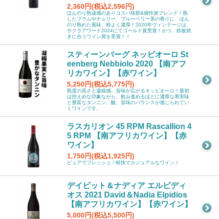
2,360円(税込2,596円)
ほんのり熟成感のありコスパ抜群&個性派ブレンド！熟
したプラムやチェリー、ブルーベリー系の香りに、ほん
のり熟れた風味、程よく濃厚！2020年ヴィンテージは、
サクラアワード2024にてゴールド賞受賞！かつ、鉄板焼
きに合うワイン賞を受賞！！
スティーンバーグ ネッビオーロ St
eenberg Nebbiolo 2020 【南アフ
リカワイン】【赤ワイン】
5,250円(税込5,775円)
熟度の高さと凝縮感、旨味が広がるネッビオーロ！最初
は控えめな印象ながら、飲み進めるほどに濃厚な果実味
と豊富なタンニン、酸、旨味のバランスが感じられてい
くワインです。
ラスカリオン 45 RPM Rascallion 4
5 RPM 【南アフリカワイン】【赤
ワイン】
1,750円(税込1,925円)
ピュアでフレッシュ！軽快でカジュアルなワイン！
デイビット＆ナディア エルピディ
オス 2021 David＆Nadia Elpidios
【南アフリカワイン】【赤ワイン】
5,000円(税込5,500円)