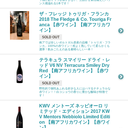
ンス感溢れる1本です！
ザ・フレッジ トゥリガ・フランカ
2018 The Fledge & Co. Touriga Fr
anca 【赤ワイン】【南アフリカワ
イン】
SOLD OUT
南アでは珍しいポルトガル原産の品種「トゥリガ・フラ
ンカ」100%の赤ワイン！程よく熟していて柔らかくも
濃厚！飲みごたえのある素晴らしい一本！
テラキュラ スマイリー ドライ・レ
ッド V6 NV Terracura Smiley Dry
Red 【南アフリカワイン】【赤ワ
イン】
SOLD OUT
野性的で個性あふれる好きな人にはハマるナチュラルな
赤ワイン！！白コショウの香りに豊かな酸味が特徴で
す！
KWV メントーズ ネッビオーロ リ
ミテッド・エディション 2017 KW
V Mentors Nebbiolo Limited Editi
on 【南アフリカワイン】【赤ワイ
ン】