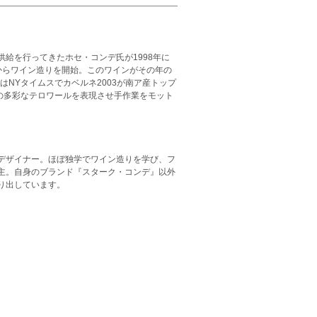
給を行ってきたホセ・コンデ氏が1998年に
からワイン造りを開始。このワインがその年の
はNYタイムスでカベルネ2003が南ア産トップ
の多彩なテロワールを表現させ手作業をモット
デザイナー。ほぼ独学でワイン造りを学び、フ
主。自身のブランド『スターク・コンデ』以外
り出しています。