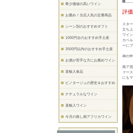
希少価値の高いワイン
評価
お薦め！当店人気の定番商品
スター
シーン別のおすすめギフト
立ち上
ワイン
1000円台のおすすめ手土産
カベル
ーにブ
3500円以内のおすすめ手土産
神の申
お酒が苦手な方にお薦めワイン
南ア屈
直輸入食品
ァース
にもマ
ピノタージュの歴史＆おすすめ
ナチュラルなワイン
直輸入ワイン
今月の推し南アフリカワイン