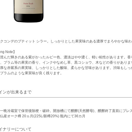
クコンデのプティット シラー。しっかりとした果実味のある濃厚でまろやかな味わ
ing Note】
澄んだ輝きのある紫がかったルビー色、濃淡はやや濃く、軽い粘性があります。香
、プラム等の果実の香り、インクやなめし革、黒コショウ、木などの香りがありま
厚な赤紫系の果実味、しっかりとした酸味、柔らかな甘味があります。渋味もしっ
プラムのような果実味が良く残ります。
インが出来るまで
一晩冷蔵室で保管後除梗・破砕。開放槽にて醗酵(天然酵母)、醗酵終了直前にプレス
仏産オーク樽 20ヵ月(225L/新樽20%) 瓶内にて36カ月
イナリーについて