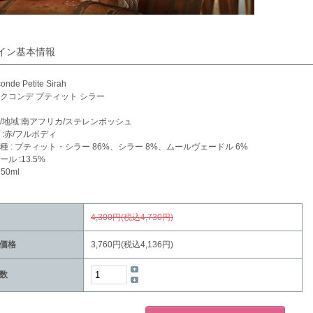
イン基本情報
conde Petite Sirah
クコンデ プティット シラー
/地域:南アフリカ/ステレンボッシュ
 :赤/フルボディ
種 : プティット・シラー 86%、シラー 8%、ムールヴェードル 6%
ル :13.5%
50ml
4,300円(税込4,730円)
価格
3,760円(税込4,136円)
数