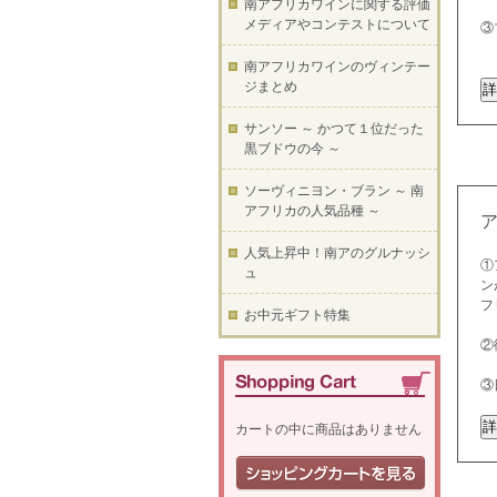
南アフリカワインに関する評価
メディアやコンテストについて
③
南アフリカワインのヴィンテー
ジまとめ
サンソー ～ かつて１位だった
黒ブドウの今 ～
ソーヴィニヨン・ブラン ～ 南
アフリカの人気品種 ～
人気上昇中！南アのグルナッシ
①
ュ
ン
フ
お中元ギフト特集
②
③
カートの中に商品はありません