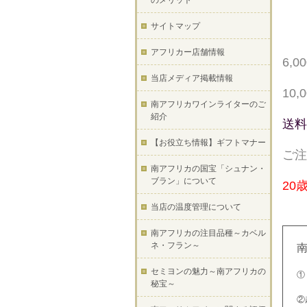
のメリット
サイトマップ
アフリカー店舗情報
6,
当店メディア掲載情報
10
南アフリカワインライターのご
紹介
送料
【お役立ち情報】ギフトマナー
ご注
南アフリカの国宝「シュナン・
ブラン」について
20
当店の温度管理について
南アフリカの注目品種～カベル
ネ・フラン～
セミヨンの魅力～南アフリカの
①
秘宝～
②