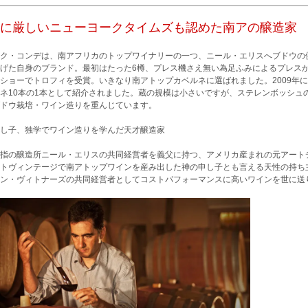
に厳しいニューヨークタイムズも認めた南アの醸造家
ク・コンデは、南アフリカのトップワイナリーの一つ、ニール・エリスへブドウの供
げた自身のブランド。最初はたった6樽、プレス機さえ無い為足ふみによるプレス
ショーでトロフィを受賞。いきなり南アトップカベルネに選ばれました。2009年に
ネ10本の1本として紹介されました。蔵の規模は小さいですが、ステレンボッシュ
ドウ栽培・ワイン造りを重んじています。
し子、独学でワイン造りを学んだ天才醸造家
指の醸造所ニール・エリスの共同経営者を義父に持つ、アメリカ産まれの元アート
トヴィンテージで南アトップワインを産み出した神の申し子とも言える天性の持ち
ン・ヴィトナーズの共同経営者としてコストパフォーマンスに高いワインを世に送