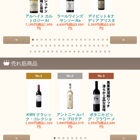
アルヘイト カル
ラールワインズ
デイビット＆ナ
デイビット
トロジー Al
サンソー Ra
ディア アリスタ
ディア エル
7,190円(税込7,909
4,600円(税込5,060
5,300円(税込5,830
5,300円(税込5
円)
円)
円)
円)
<
>
売れ筋商品
No.1
No.2
No.3
No.4
KWV クラシッ
アントニー ルパ
ボタニカ ビッ
ブーケンハ
ク・コレクショ
ート プロテア
グ・フラワー メ
クルーフ ポ
1,200円(税込1,320
1,890円(税込2,079
3,350円(税込3,685
1,560円(税込1
円)
円)
円)
円)
<
>