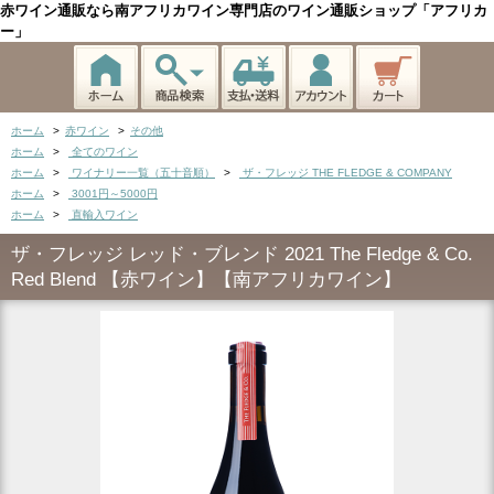
赤ワイン通販なら南アフリカワイン専門店のワイン通販ショップ「アフリカ
ー」
ホーム
>
赤ワイン
>
その他
ホーム
>
全てのワイン
ホーム
>
ワイナリー一覧（五十音順）
>
ザ・フレッジ THE FLEDGE & COMPANY
ホーム
>
3001円～5000円
ホーム
>
直輸入ワイン
ザ・フレッジ レッド・ブレンド 2021 The Fledge & Co.
Red Blend 【赤ワイン】【南アフリカワイン】