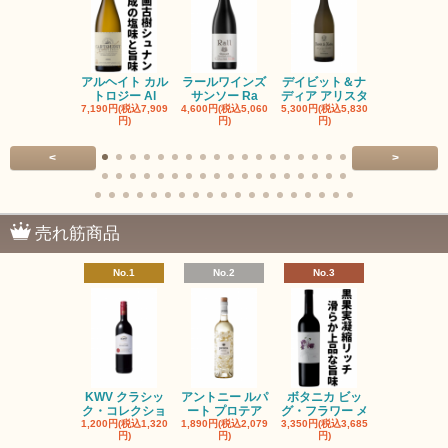
アルヘイト カル
ラールワインズ
デイビット＆ナ
デイビット
トロジー Al
サンソー Ra
ディア アリスタ
ディア エル
7,190円(税込7,909
4,600円(税込5,060
5,300円(税込5,830
5,300円(税込5
円)
円)
円)
円)
<
>
売れ筋商品
No.1
No.2
No.3
No.4
KWV クラシッ
アントニー ルパ
ボタニカ ビッ
ブーケンハ
ク・コレクショ
ート プロテア
グ・フラワー メ
クルーフ ポ
1,200円(税込1,320
1,890円(税込2,079
3,350円(税込3,685
1,560円(税込1
円)
円)
円)
円)