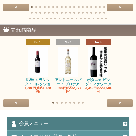
<
>
売れ筋商品
No.1
No.2
No.3
No.4
KWV クラシッ
アントニー ルパ
ボタニカ ビッ
ブーケンハ
ク・コレクショ
ート プロテア
グ・フラワー メ
クルーフ ポ
1,200円(税込1,320
1,890円(税込2,079
3,350円(税込3,685
1,560円(税込1
円)
円)
円)
円)
<
>
会員メニュー