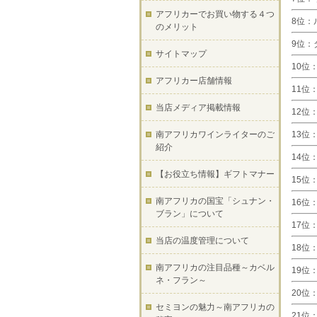
アフリカーでお買い物する４つ
8位：ル
のメリット
9位：ダ
サイトマップ
10位：
アフリカー店舗情報
11位：
当店メディア掲載情報
12位：
南アフリカワインライターのご
13位：
紹介
14位：
【お役立ち情報】ギフトマナー
15位：
南アフリカの国宝「シュナン・
16位：
ブラン」について
17位：
当店の温度管理について
18位：
南アフリカの注目品種～カベル
19位：
ネ・フラン～
20位：
セミヨンの魅力～南アフリカの
21位：