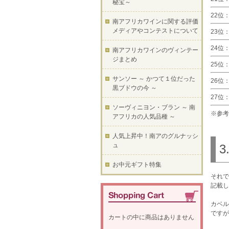
秘宝～
22位：
南アフリカワインに関する評価
メディアやコンテストについて
23位：
24位：
南アフリカワインのヴィンテー
ジまとめ
25位：
サンソー ～ かつて１位だった
26位：
黒ブドウの今 ～
27位：
ソーヴィニヨン・ブラン ～ 南
※参考：h
アフリカの人気品種 ～
人気上昇中！南アのグルナッシ
ュ
お中元ギフト特集
それで
記載し
カベル
ですが
カートの中に商品はありません