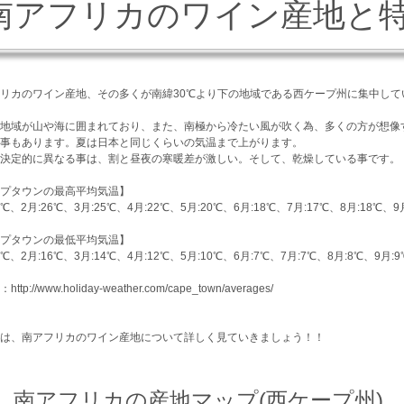
南アフリカのワイン産地と
リカのワイン産地、その多くが南緯30℃より下の地域である西ケープ州に集中して
地域が山や海に囲まれており、また、南極から冷たい風が吹く為、多くの方が想像
事もあります。夏は日本と同じくらいの気温まで上がります。
決定的に異なる事は、割と昼夜の寒暖差が激しい。そして、乾燥している事です。
プタウンの最高平均気温】
6℃、2月:26℃、3月:25℃、4月:22℃、5月:20℃、6月:18℃、7月:17℃、8月:18℃、9月
プタウンの最低平均気温】
6℃、2月:16℃、3月:14℃、4月:12℃、5月:10℃、6月:7℃、7月:7℃、8月:8℃、9月:9
ttp://www.holiday-weather.com/cape_town/averages/
は、南アフリカのワイン産地について詳しく見ていきましょう！！
1. 南アフリカの産地マップ(西ケープ州)