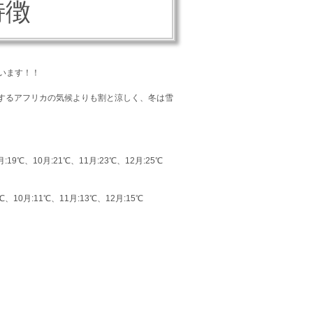
特徴
います！！
するアフリカの気候よりも割と涼しく、冬は雪
:19℃、10月:21℃、11月:23℃、12月:25℃
℃、10月:11℃、11月:13℃、12月:15℃