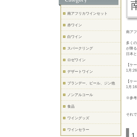
南アフリカワインセット
赤ワイン
南アフ
白ワイン
多くの
スパークリング
が降る
日本と
ロゼワイン
【ケー
1月:2
デザートワイン
【ケー
ブランデー、ビール、ジン他
1月:1
ノンアルコール
※参考：h
食品
それで
ワイングッズ
ワインセラー