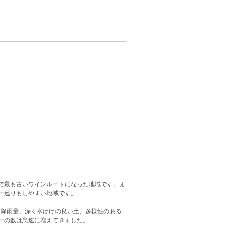
で最も古いワインルートになった地域です。ま
ー巡りもしやすい地域です。
い降雨量、深く水はけの良い土、多様性のある
ーの数は急速に増えてきました。