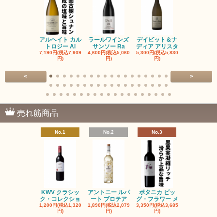
アルヘイト カル
ラールワインズ
デイビット＆ナ
デイビット
トロジー Al
サンソー Ra
ディア アリスタ
ディア エル
7,190円(税込7,909
4,600円(税込5,060
5,300円(税込5,830
5,300円(税込5
円)
円)
円)
円)
<
>
売れ筋商品
No.1
No.2
No.3
No.4
KWV クラシッ
アントニー ルパ
ボタニカ ビッ
ブーケンハ
ク・コレクショ
ート プロテア
グ・フラワー メ
クルーフ ポ
1,200円(税込1,320
1,890円(税込2,079
3,350円(税込3,685
1,560円(税込1
円)
円)
円)
円)