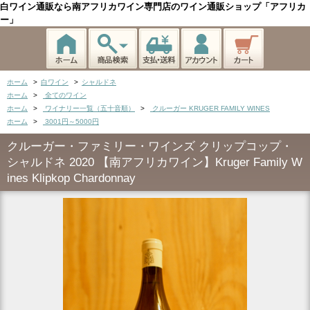
白ワイン通販なら南アフリカワイン専門店のワイン通販ショップ「アフリカ
ー」
ホーム
>
白ワイン
>
シャルドネ
ホーム
>
全てのワイン
ホーム
>
ワイナリー一覧（五十音順）
>
クルーガー KRUGER FAMILY WINES
ホーム
>
3001円～5000円
クルーガー・ファミリー・ワインズ クリップコップ・
シャルドネ 2020 【南アフリカワイン】Kruger Family W
ines Klipkop Chardonnay