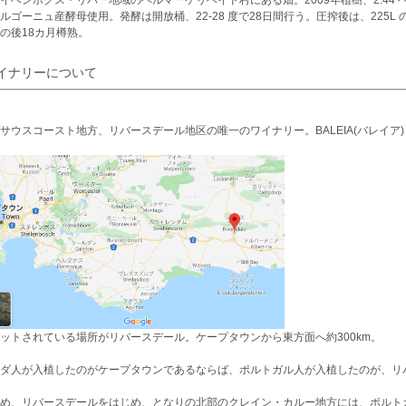
イベンホクス・リバー地域のヘルマーケリヘイド村にある畑。2009年植樹、2.44 
ルゴーニュ産酵母使用。発酵は開放桶、22-28 度で28日間行う。圧搾後は、225L 
の後18カ月樽熟。
イナリーについて
サウスコースト地方、リバースデール地区の唯一のワイナリー。BALEIA(バレイ
ットされている場所がリバースデール。ケープタウンから東方面へ約300km。
ダ人が入植したのがケープタウンであるならば、ポルトガル人が入植したのが、リ
め、リバースデールをはじめ、となりの北部のクレイン・カルー地方には、ポルト