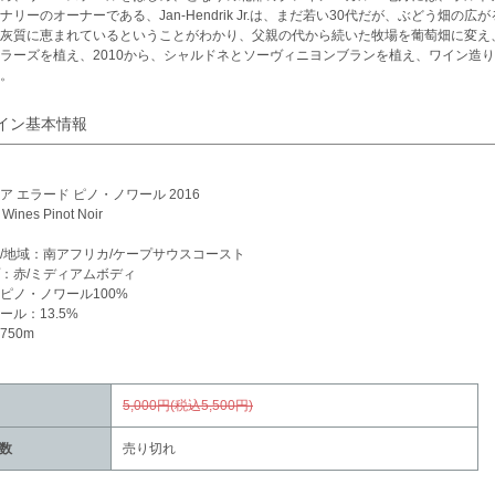
ナリーのオーナーである、Jan-Hendrik Jr.は、まだ若い30代だが、ぶどう畑
灰質に恵まれているということがわかり、父親の代から続いた牧場を葡萄畑に変え、
ラーズを植え、2010から、シャルドネとソーヴィニヨンブランを植え、ワイン造り
。
イン基本情報
ア エラード ピノ・ノワール 2016
 Wines Pinot Noir
/地域：南アフリカ/ケープサウスコースト
：赤/ミディアムボディ
ピノ・ノワール100%
ール：13.5%
750m
5,000円(税込5,500円)
数
売り切れ