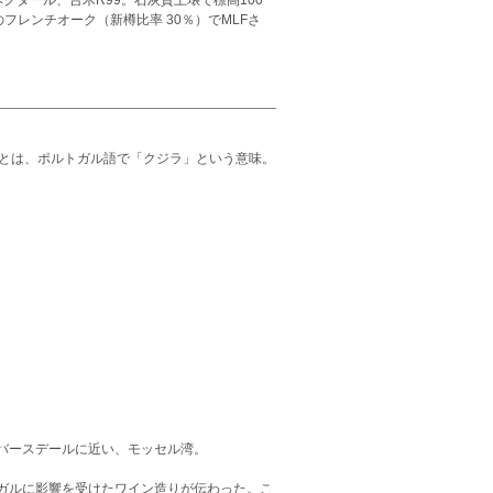
ヘクタール、台木R99。石灰質土壌で標高100
のフレンチオーク（新樽比率 30％）でMLFさ
ア)とは、ポルトガル語で「クジラ」という意味。
バースデールに近い、モッセル湾。
ガルに影響を受けたワイン造りが伝わった。こ