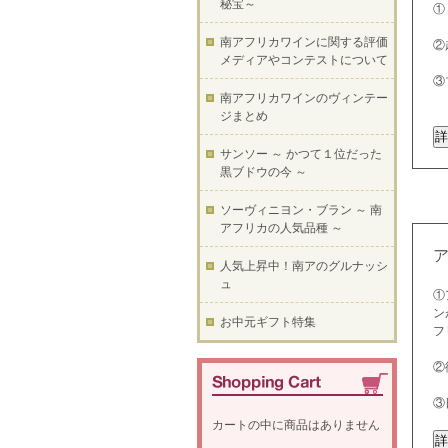
秘宝～
①
南アフリカワインに関する評価
②
メディアやコンテストについて
③
南アフリカワインのヴィンテー
ジまとめ
サンソー ～ かつて１位だった
黒ブドウの今 ～
ソーヴィニヨン・ブラン ～ 南
アフリカの人気品種 ～
人気上昇中！南アのグルナッシ
ュ
①
ン
お中元ギフト特集
フ
②
③
カートの中に商品はありません