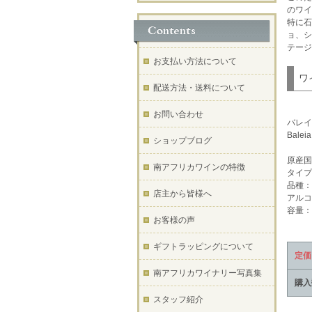
のワイ
特に石
ョ、シ
テージ
お支払い方法について
ワ
配送方法・送料について
お問い合わせ
バレイ
Baleia
ショップブログ
原産国
南アフリカワインの特徴
タイプ
品種：
店主から皆様へ
アルコ
容量：
お客様の声
ギフトラッピングについて
定価
南アフリカワイナリー写真集
購入
スタッフ紹介