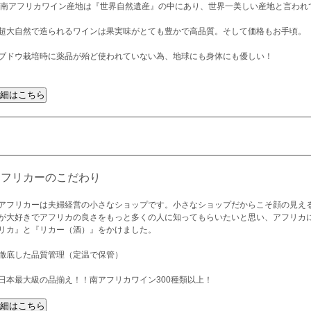
 南アフリカワイン産地は『世界自然遺産』の中にあり、世界一美しい産地と言われ
超大自然で造られるワインは果実味がとても豊かで高品質。そして価格もお手頃。
ブドウ栽培時に薬品が殆ど使われていない為、地球にも身体にも優しい！
アフリカーのこだわり
アフリカーは夫婦経営の小さなショップです。小さなショップだからこそ顔の見え
が大好きでアフリカの良さをもっと多くの人に知ってもらいたいと思い、アフリカ
リカ』と『リカー（酒）』をかけました。
徹底した品質管理（定温で保管）
日本最大級の品揃え！！南アフリカワイン300種類以上！