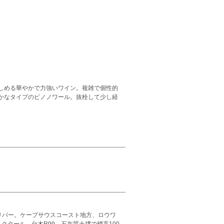
しめる華やかで力強いワイン。複雑で個性的
かなタイプのピノノワール。抜栓して少し経
クス・リバー。ケープサウスコースト地方、ロウワ