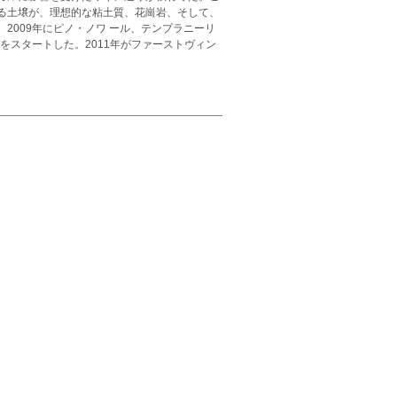
の広がる土壌が、理想的な粘土質、花崗岩、そして、
2009年にピノ・ノワ ール、テンプラニーリ
をスタートした。2011年がファーストヴィン