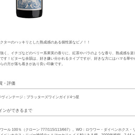
クターのハッキリとした熟成感のある個性派なピノ！！
強く、イチゴなどのベリー系果実の香りに、紅茶やバラのような香り、熟成感を楽
です！ビターな余韻は、好き嫌い分かれるタイプですが、好きな方にはハマる華や
らの方が落ち着きがあり良い印象です。
賞・評価
4年ヴィンテージ：プラッターズワインガイド4つ星
インができるまで
ワール 100％（クローン 777/115/113/667）。WO：ロウワー・ダイベンホ