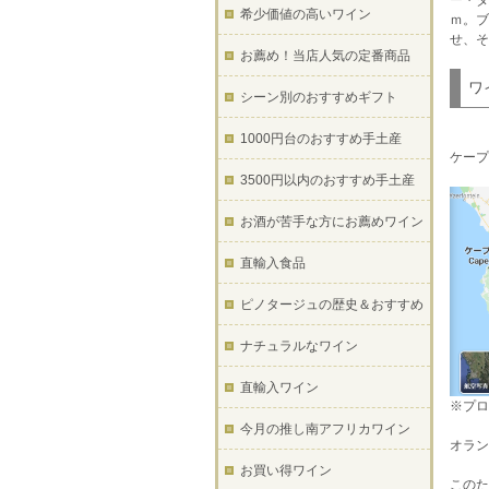
ー・ダ
希少価値の高いワイン
ｍ。ブ
せ、そ
お薦め！当店人気の定番商品
ワ
シーン別のおすすめギフト
1000円台のおすすめ手土産
ケープ
3500円以内のおすすめ手土産
お酒が苦手な方にお薦めワイン
直輸入食品
ピノタージュの歴史＆おすすめ
ナチュラルなワイン
直輸入ワイン
※プロ
今月の推し南アフリカワイン
オラン
お買い得ワイン
このた