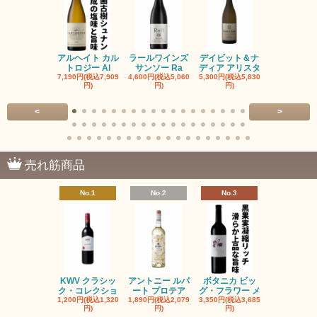
アルヘイト カル
ラールワインズ
デイビット＆ナ
デイビット
トロジー Al
サンソー Ra
ディア アリスタ
ディア エル
7,190円(税込7,909
4,600円(税込5,060
5,300円(税込5,830
5,300円(税込5
円)
円)
円)
円)
<
>
売れ筋商品
No.1
No.2
No.3
No.4
KWV クラシッ
アントニー ルパ
ボタニカ ビッ
ブーケンハ
ク・コレクショ
ート プロテア
グ・フラワー メ
クルーフ ポ
1,200円(税込1,320
1,890円(税込2,079
3,350円(税込3,685
1,560円(税込1
円)
円)
円)
円)