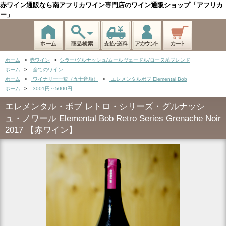
赤ワイン通販なら南アフリカワイン専門店のワイン通販ショップ「アフリカ
ー」
ホーム
>
赤ワイン
>
シラー/グルナッシュ/ムールヴェードル/ローヌ系ブレンド
ホーム
>
全てのワイン
ホーム
>
ワイナリー一覧（五十音順）
>
エレメンタルボブ Elemental Bob
ホーム
>
3001円～5000円
エレメンタル・ボブ レトロ・シリーズ・グルナッシ
ュ・ノワール Elemental Bob Retro Series Grenache Noir
2017 【赤ワイン】