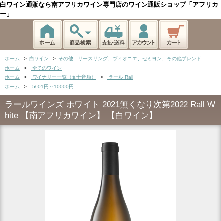
白ワイン通販なら南アフリカワイン専門店のワイン通販ショップ「アフリカ
ー」
ホーム
>
白ワイン
>
その他、リースリング、ヴィオニエ、セミヨン、その他ブレンド
ホーム
>
全てのワイン
ホーム
>
ワイナリー一覧（五十音順）
>
ラール Rall
ホーム
>
5001円～10000円
ラールワインズ ホワイト 2021無くなり次第2022 Rall W
hite 【南アフリカワイン】 【白ワイン】