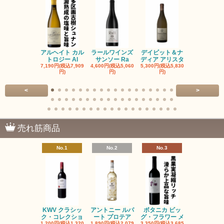
アルヘイト カル
ラールワインズ
デイビット＆ナ
デイビット
トロジー Al
サンソー Ra
ディア アリスタ
ディア エル
7,190円(税込7,909
4,600円(税込5,060
5,300円(税込5,830
5,300円(税込5
円)
円)
円)
円)
<
>
売れ筋商品
No.1
No.2
No.3
No.4
KWV クラシッ
アントニー ルパ
ボタニカ ビッ
ブーケンハ
ク・コレクショ
ート プロテア
グ・フラワー メ
クルーフ ポ
1,200円(税込1,320
1,890円(税込2,079
3,350円(税込3,685
1,560円(税込1