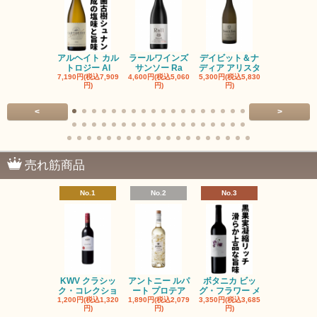
アルヘイト カル
ラールワインズ
デイビット＆ナ
デイビット
トロジー Al
サンソー Ra
ディア アリスタ
ディア エル
7,190円(税込7,909
4,600円(税込5,060
5,300円(税込5,830
5,300円(税込5
円)
円)
円)
円)
<
>
売れ筋商品
No.1
No.2
No.3
No.4
KWV クラシッ
アントニー ルパ
ボタニカ ビッ
ブーケンハ
ク・コレクショ
ート プロテア
グ・フラワー メ
クルーフ ポ
1,200円(税込1,320
1,890円(税込2,079
3,350円(税込3,685
1,560円(税込1
円)
円)
円)
円)