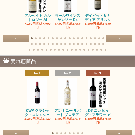
アルヘイト カル
ラールワインズ
デイビット＆ナ
デイビット
トロジー Al
サンソー Ra
ディア アリスタ
ディア エル
7,190円(税込7,909
4,600円(税込5,060
5,300円(税込5,830
5,300円(税込5
円)
円)
円)
円)
<
>
売れ筋商品
No.1
No.2
No.3
No.4
KWV クラシッ
アントニー ルパ
ボタニカ ビッ
ブーケンハ
ク・コレクショ
ート プロテア
グ・フラワー メ
クルーフ ポ
1,200円(税込1,320
1,890円(税込2,079
3,350円(税込3,685
1,560円(税込1
円)
円)
円)
円)
<
>