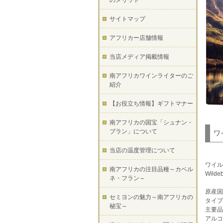
のメリット
サイトマップ
アフリカー店舗情報
当店メディア掲載情報
南アフリカワインライターのご
紹介
【お役立ち情報】ギフトマナー
南アフリカの国宝「シュナン・
ブラン」について
ワ
当店の温度管理について
ワイル
南アフリカの注目品種～カベル
Wildeb
ネ・フラン～
原産国
セミヨンの魅力～南アフリカの
タイプ
秘宝～
主要品
アルコ