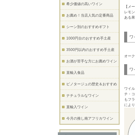
希少価値の高いワイン
【メー
レモン
お薦め！当店人気の定番商品
ある果
シーン別のおすすめギフト
ワ
1000円台のおすすめ手土産
3500円以内のおすすめ手土産
オーク
お酒が苦手な方にお薦めワイン
ワ
直輸入食品
ピノタージュの歴史＆おすすめ
ワイル
チ・コ
ナチュラルなワイン
もフラ
により
直輸入ワイン
今月の推し南アフリカワイン