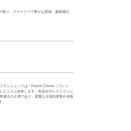
の香り。クリーミーで豊かな質感、凝縮感の
ュックは「French Corner（フレン
植したことに由来します。街並みやレストランに
世界最古の土壌であり、度重なる地殻変動や浸食
す。