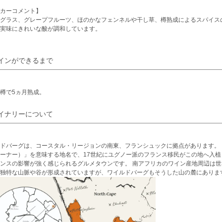
カーコメント】
グラス、グレープフルーツ、ほのかなフェンネルや干し草、樽熟成によるスパイス
実味にきれいな酸が調和しています。
インができるまで
樽で5ヵ月熟成。
イナリーについて
ドバーグは、コースタル・リージョンの南東、フランシュックに拠点があります。 フランシ
ーナー）」を意味する地名で、17世紀にユグノー派のフランス移民がこの地へ入
ンスの影響が強く感じられるグルメタウンです。 南アフリカのワイン産地周辺は
独特な山脈や谷が形成されていますが、ワイルドバーグもそうした山の麓にありま