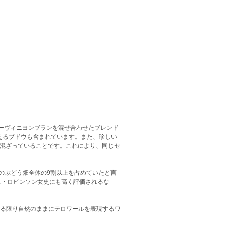
ーヴィニヨンブランを混ぜ合わせたブレンド
えるブドウも含まれています。また、珍しい
が混ざっていることです。これにより、同じセ
プのぶどう畑全体の9割以上を占めていたと言
ス・ロビンソン女史にも高く評価されるな
できる限り自然のままにテロワールを表現するワ