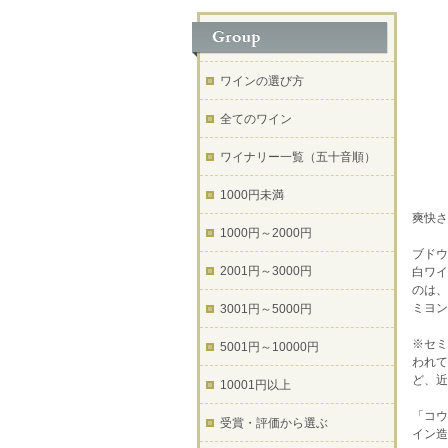
ワインの選び方
全てのワイン
ワイナリー一覧（五十音順）
1000円未満
爽快さ
1000円～2000円
ブドウ
2001円～3000円
白ワイ
のは、
ミヨン
3001円～5000円
※セミ
5001円～10000円
われて
ど、近
10001円以上
「コウ
受賞・評価から選ぶ
イン造