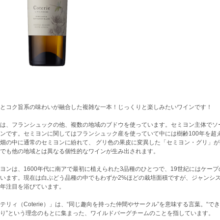
とコク旨系の味わいが融合した複雑な一本！じっくりと楽しみたいワインです！
は、フランシュックの他、複数の地域のブドウを使っています。セミヨン主体でソ
ンです。セミヨンに関してはフランシュック産を使っていて中には樹齢100年を超
畑の中に通常のセミヨンに紛れて、 グリ色の果皮に変異した「セミヨン・グリ」
でも他の地域とは異なる個性的なワインが生み出されます。
ヨンは、1600年代に南アで最初に植えられた3品種のひとつで、19世紀にはケー
います。現在は白ぶどう品種の中でもわずか2%ほどの栽培面積ですが、ジャンシ
年注目を浴びています。
テリィ（Coterie）」は、“同じ趣向を持った仲間やサークル”を意味する言葉。“
り”という理念のもとに集まった、ワイルドバーグチームのことを指しています。