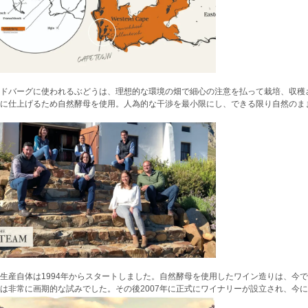
ドバーグに使われるぶどうは、理想的な環境の畑で細心の注意を払って栽培、収穫
に仕上げるため自然酵母を使用。人為的な干渉を最小限にし、できる限り自然のま
生産自体は1994年からスタートしました。自然酵母を使用したワイン造りは、今
は非常に画期的な試みでした。その後2007年に正式にワイナリーが設立され、今