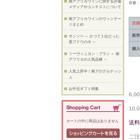
南アフリカワインに関する評価
容量：7
メディアやコンテストについて
南アフリカワインのヴィンテー
定価
ジまとめ
販売
サンソー ～ かつて１位だった
黒ブドウの今 ～
購入
ソーヴィニヨン・ブラン ～ 南
アフリカの人気品種 ～
人気上昇中！南アのグルナッシ
ュ
お中元ギフト特集
6,
10
カートの中に商品はありません
送料
ご注