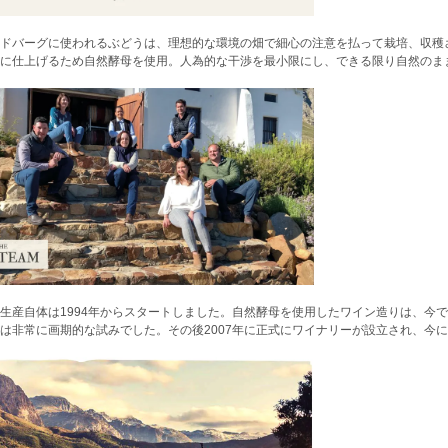
ドバーグに使われるぶどうは、理想的な環境の畑で細心の注意を払って栽培、収穫
に仕上げるため自然酵母を使用。人為的な干渉を最小限にし、できる限り自然のま
生産自体は1994年からスタートしました。自然酵母を使用したワイン造りは、今
は非常に画期的な試みでした。その後2007年に正式にワイナリーが設立され、今