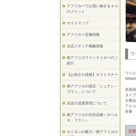
アフリカーでお買い物する４つ
のメリット
サイトマップ
アフリカー店舗情報
当店メディア掲載情報
ワ
南アフリカワインライターのご
紹介
ワイル
【お役立ち情報】ギフトマナー
Wildeb
南アフリカの国宝「シュナン・
原産国
ブラン」について
タイプ
主要品
当店の温度管理について
アルコ
容量：7
南アフリカの注目品種～カベル
ネ・フラン～
定価
セミヨンの魅力～南アフリカの