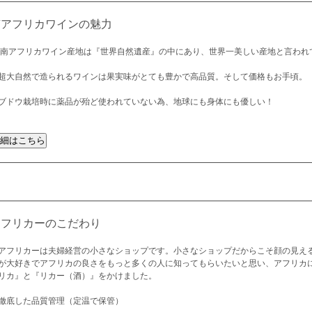
南アフリカワインの魅力
 南アフリカワイン産地は『世界自然遺産』の中にあり、世界一美しい産地と言われ
超大自然で造られるワインは果実味がとても豊かで高品質。そして価格もお手頃。
ブドウ栽培時に薬品が殆ど使われていない為、地球にも身体にも優しい！
アフリカーのこだわり
アフリカーは夫婦経営の小さなショップです。小さなショップだからこそ顔の見え
が大好きでアフリカの良さをもっと多くの人に知ってもらいたいと思い、アフリカ
リカ』と『リカー（酒）』をかけました。
徹底した品質管理（定温で保管）