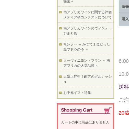
秘宝～
販売
南アフリカワインに関する評価
メディアやコンテストについて
購入
南アフリカワインのヴィンテー
ジまとめ
サンソー ～ かつて１位だった
黒ブドウの今 ～
6,
ソーヴィニヨン・ブラン ～ 南
アフリカの人気品種 ～
10
人気上昇中！南アのグルナッシ
ュ
送料
お中元ギフト特集
ご注
20
カートの中に商品はありません