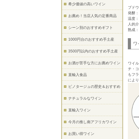
希少価値の高いワイン
ブドウ
発酵：
お薦め！当店人気の定番商品
温度：
人的介
シーン別のおすすめギフト
熟成：
1000円台のおすすめ手土産
ワ
3500円以内のおすすめ手土産
お酒が苦手な方にお薦めワイン
ワイル
チ・コ
もフラ
直輸入食品
により
ピノタージュの歴史＆おすすめ
ナチュラルなワイン
直輸入ワイン
今月の推し南アフリカワイン
お買い得ワイン