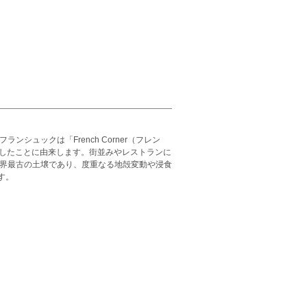
ュックは「French Corner（フレン
植したことに由来します。街並みやレストランに
世界最古の土壌であり、度重なる地殻変動や浸食
す。