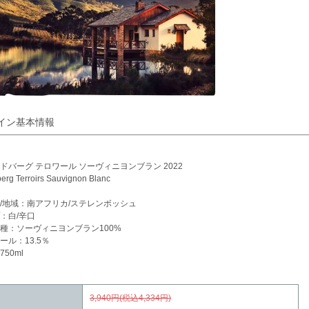
イン基本情報
ドバーグ テロワール ソーヴィニヨンブラン 2022
erg Terroirs Sauvignon Blanc
/地域：南アフリカ/ステレンボッシュ
：白/辛口
種：ソーヴィニヨンブラン100%
ール：13.5％
50ml
3,940円(税込4,334円)