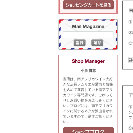
①
②
③
小泉 貴恵
当店は、南アフリカワイン大好
きな店長ソムリエが愛情と情熱
を込めて運営している南アフリ
カワイン専門店です。ごゆっく
りとお買い物をお楽しみくださ
い。ブログには、南アフリカワ
①
インに関するネタが沢山書かれ
ン
ていますので、是非ご覧くださ
フ
い。
②