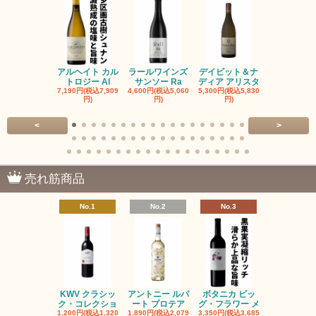
アルヘイト カル
ラールワインズ
デイビット＆ナ
デイビット
トロジー Al
サンソー Ra
ディア アリスタ
ディア エル
7,190円(税込7,909
4,600円(税込5,060
5,300円(税込5,830
5,300円(税込5
円)
円)
円)
円)
<
>
売れ筋商品
No.1
No.2
No.3
No.4
KWV クラシッ
アントニー ルパ
ボタニカ ビッ
ブーケンハ
ク・コレクショ
ート プロテア
グ・フラワー メ
クルーフ ポ
1,200円(税込1,320
1,890円(税込2,079
3,350円(税込3,685
1,560円(税込1