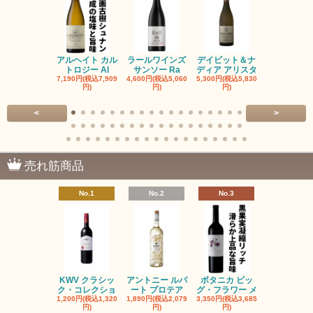
アルヘイト カル
ラールワインズ
デイビット＆ナ
デイビット
トロジー Al
サンソー Ra
ディア アリスタ
ディア エル
7,190円(税込7,909
4,600円(税込5,060
5,300円(税込5,830
5,300円(税込5
円)
円)
円)
円)
<
>
売れ筋商品
No.1
No.2
No.3
No.4
KWV クラシッ
アントニー ルパ
ボタニカ ビッ
ブーケンハ
ク・コレクショ
ート プロテア
グ・フラワー メ
クルーフ ポ
1,200円(税込1,320
1,890円(税込2,079
3,350円(税込3,685
1,560円(税込1
円)
円)
円)
円)