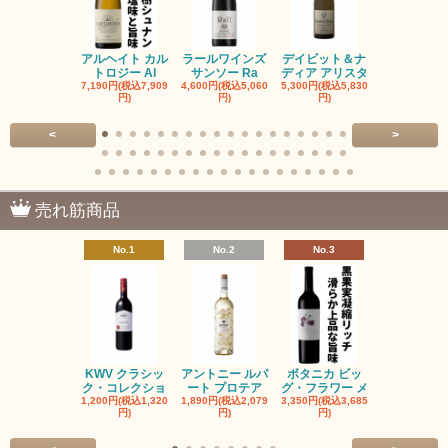
アルヘイト カル
ラールワインズ
デイビット＆ナ
デイビット
トロジー Al
サンソー Ra
ディア アリスタ
ディア エル
7,190円(税込7,909
4,600円(税込5,060
5,300円(税込5,830
5,300円(税込5
円)
円)
円)
円)
<
>
売れ筋商品
No.1
No.2
No.3
No.4
KWV クラシッ
アントニー ルパ
ボタニカ ビッ
ブーケンハ
ク・コレクショ
ート プロテア
グ・フラワー メ
クルーフ ポ
1,200円(税込1,320
1,890円(税込2,079
3,350円(税込3,685
1,560円(税込1
円)
円)
円)
円)