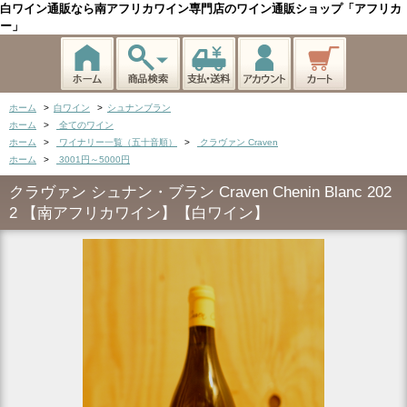
白ワイン通販なら南アフリカワイン専門店のワイン通販ショップ「アフリカ
ー」
ホーム
>
白ワイン
>
シュナンブラン
ホーム
>
全てのワイン
ホーム
>
ワイナリー一覧（五十音順）
>
クラヴァン Craven
ホーム
>
3001円～5000円
クラヴァン シュナン・ブラン Craven Chenin Blanc 202
2 【南アフリカワイン】【白ワイン】