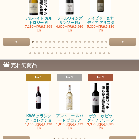
アルヘイト カル
ラールワインズ
デイビット＆ナ
デイビット
トロジー Al
サンソー Ra
ディア アリスタ
ディア エル
7,190円(税込7,909
4,600円(税込5,060
5,300円(税込5,830
5,300円(税込5
円)
円)
円)
円)
<
>
売れ筋商品
No.1
No.2
No.3
No.4
KWV クラシッ
アントニー ルパ
ボタニカ ビッ
ブーケンハ
ク・コレクショ
ート プロテア
グ・フラワー メ
クルーフ ポ
1,200円(税込1,320
1,890円(税込2,079
3,350円(税込3,685
1,560円(税込1
円)
円)
円)
円)