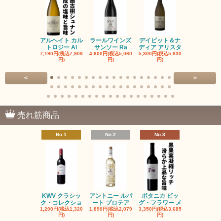
アルヘイト カル
ラールワインズ
デイビット＆ナ
デイビット
トロジー Al
サンソー Ra
ディア アリスタ
ディア エル
7,190円(税込7,909
4,600円(税込5,060
5,300円(税込5,830
5,300円(税込5
円)
円)
円)
円)
<
>
売れ筋商品
No.1
No.2
No.3
No.4
KWV クラシッ
アントニー ルパ
ボタニカ ビッ
ブーケンハ
ク・コレクショ
ート プロテア
グ・フラワー メ
クルーフ ポ
1,200円(税込1,320
1,890円(税込2,079
3,350円(税込3,685
1,560円(税込1
円)
円)
円)
円)