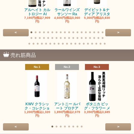
アルヘイト カル
ラールワインズ
デイビット＆ナ
デイビット
トロジー Al
サンソー Ra
ディア アリスタ
ディア エル
7,190円(税込7,909
4,600円(税込5,060
5,300円(税込5,830
5,300円(税込5
円)
円)
円)
円)
<
>
売れ筋商品
No.1
No.2
No.3
No.4
KWV クラシッ
アントニー ルパ
ボタニカ ビッ
ブーケンハ
ク・コレクショ
ート プロテア
グ・フラワー メ
クルーフ ポ
1,200円(税込1,320
1,890円(税込2,079
3,350円(税込3,685
1,560円(税込1
円)
円)
円)
円)
<
>