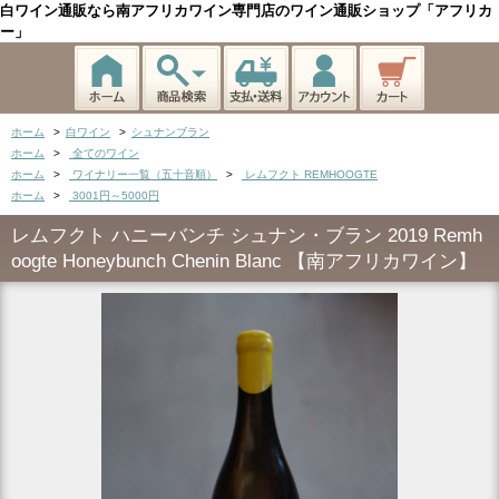
白ワイン通販なら南アフリカワイン専門店のワイン通販ショップ「アフリカ
ー」
ホーム
>
白ワイン
>
シュナンブラン
ホーム
>
全てのワイン
ホーム
>
ワイナリー一覧（五十音順）
>
レムフクト REMHOOGTE
ホーム
>
3001円～5000円
レムフクト ハニーバンチ シュナン・ブラン 2019 Remh
oogte Honeybunch Chenin Blanc 【南アフリカワイン】