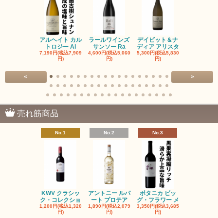
アルヘイト カル
ラールワインズ
デイビット＆ナ
デイビット
トロジー Al
サンソー Ra
ディア アリスタ
ディア エル
7,190円(税込7,909
4,600円(税込5,060
5,300円(税込5,830
5,300円(税込5
円)
円)
円)
円)
<
>
売れ筋商品
No.1
No.2
No.3
No.4
KWV クラシッ
アントニー ルパ
ボタニカ ビッ
ブーケンハ
ク・コレクショ
ート プロテア
グ・フラワー メ
クルーフ ポ
1,200円(税込1,320
1,890円(税込2,079
3,350円(税込3,685
1,560円(税込1
円)
円)
円)
円)