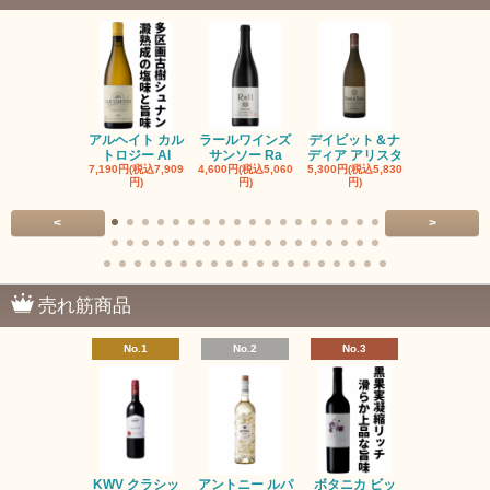
アルヘイト カル
ラールワインズ
デイビット＆ナ
デイビット
トロジー Al
サンソー Ra
ディア アリスタ
ディア エル
7,190円(税込7,909
4,600円(税込5,060
5,300円(税込5,830
5,300円(税込5
円)
円)
円)
円)
<
>
売れ筋商品
No.1
No.2
No.3
No.4
KWV クラシッ
アントニー ルパ
ボタニカ ビッ
ブーケンハ