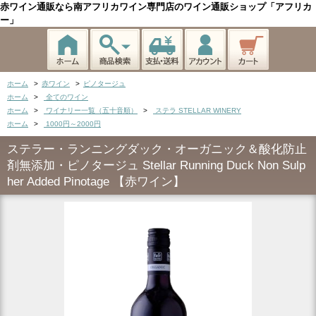
赤ワイン通販なら南アフリカワイン専門店のワイン通販ショップ「アフリカ
ー」
ホーム
>
赤ワイン
>
ピノタージュ
ホーム
>
全てのワイン
ホーム
>
ワイナリー一覧（五十音順）
>
ステラ STELLAR WINERY
ホーム
>
1000円～2000円
ステラー・ランニングダック・オーガニック＆酸化防止
剤無添加・ピノタージュ Stellar Running Duck Non Sulp
her Added Pinotage 【赤ワイン】