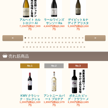
アルヘイト カル
ラールワインズ
デイビット＆ナ
デイビット
トロジー Al
サンソー Ra
ディア アリスタ
ディア エル
7,190円(税込7,909
4,600円(税込5,060
5,300円(税込5,830
5,300円(税込5
円)
円)
円)
円)
<
>
売れ筋商品
No.1
No.2
No.3
No.4
KWV クラシッ
アントニー ルパ
ボタニカ ビッ
ブーケンハ
ク・コレクショ
ート プロテア
グ・フラワー メ
クルーフ ポ
1,200円(税込1,320
1,890円(税込2,079
3,350円(税込3,685
1,560円(税込1
円)
円)
円)
円)