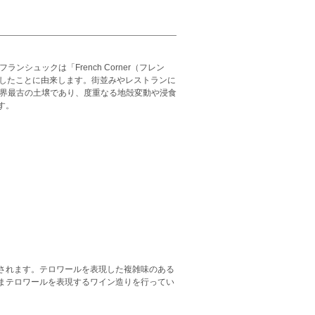
ュックは「French Corner（フレン
植したことに由来します。街並みやレストランに
世界最古の土壌であり、度重なる地殻変動や浸食
す。
されます。テロワールを表現した複雑味のある
まテロワールを表現するワイン造りを行ってい