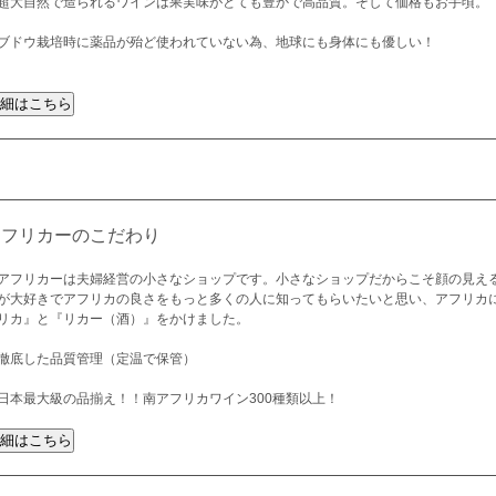
超大自然で造られるワインは果実味がとても豊かで高品質。そして価格もお手頃。
ブドウ栽培時に薬品が殆ど使われていない為、地球にも身体にも優しい！
アフリカーのこだわり
アフリカーは夫婦経営の小さなショップです。小さなショップだからこそ顔の見え
が大好きでアフリカの良さをもっと多くの人に知ってもらいたいと思い、アフリカ
リカ』と『リカー（酒）』をかけました。
徹底した品質管理（定温で保管）
日本最大級の品揃え！！南アフリカワイン300種類以上！