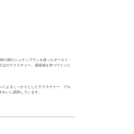
植樹の畑のシュナンブランを使ったオールド・
ではのテクスチャー、凝縮感を持つワインに
ンによるしっかりとしたテクスチャー、グル
きれいに調和しています。