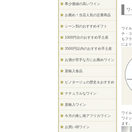
希少価値の高いワイン
ワ
お薦め！当店人気の定番商品
シーン別のおすすめギフト
ワイル
チ・コ
1000円台のおすすめ手土産
もフラ
により
3500円以内のおすすめ手土産
お酒が苦手な方にお薦めワイン
直輸入食品
ピノタージュの歴史＆おすすめ
ナチュラルなワイン
直輸入ワイン
ワイル
今月の推し南アフリカワイン
ワイン
ます。
お買い得ワイン