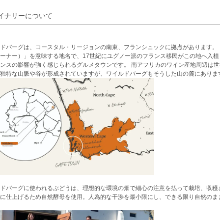
イナリーについて
ドバーグは、コースタル・リージョンの南東、フランシュックに拠点があります。 フランシ
ーナー）」を意味する地名で、17世紀にユグノー派のフランス移民がこの地へ入
ンスの影響が強く感じられるグルメタウンです。 南アフリカのワイン産地周辺は
独特な山脈や谷が形成されていますが、ワイルドバーグもそうした山の麓にありま
ドバーグに使われるぶどうは、理想的な環境の畑で細心の注意を払って栽培、収穫
に仕上げるため自然酵母を使用。人為的な干渉を最小限にし、できる限り自然のま