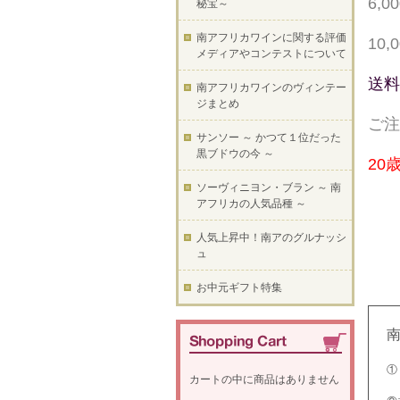
6,
秘宝～
南アフリカワインに関する評価
10
メディアやコンテストについて
送料
南アフリカワインのヴィンテー
ジまとめ
ご注
サンソー ～ かつて１位だった
黒ブドウの今 ～
20
ソーヴィニヨン・ブラン ～ 南
アフリカの人気品種 ～
人気上昇中！南アのグルナッシ
ュ
お中元ギフト特集
①
カートの中に商品はありません