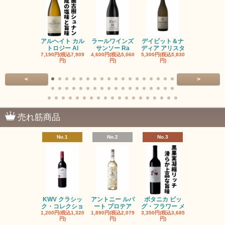
アルヘイト カル
ラールワインズ
デイビット＆ナ
デイビット
トロジー Al
サンソー Ra
ディア アリスタ
ディア エル
7,190円(税込7,909
4,600円(税込5,060
5,300円(税込5,830
5,300円(税込5
円)
円)
円)
円)
<
>
売れ筋商品
No.1
No.2
No.3
No.4
KWV クラシッ
アントニー ルパ
ボタニカ ビッ
ブーケンハ
ク・コレクショ
ート プロテア
グ・フラワー メ
クルーフ ポ
1,200円(税込1,320
1,890円(税込2,079
3,350円(税込3,685
1,560円(税込1
円)
円)
円)
円)