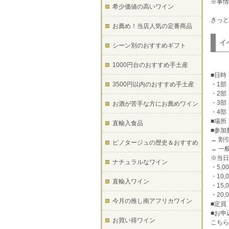
※事情
希少価値の高いワイン
きっと
お薦め！当店人気の定番商品
イ
シーン別のおすすめギフト
1000円台のおすすめ手土産
■日時：
3500円以内のおすすめ手土産
・1部
・2部
・3部
お酒が苦手な方にお薦めワイン
・4部
■場所：
直輸入食品
■参加
→ 割
ピノタージュの歴史＆おすすめ
→ 一
※当日
ナチュラルなワイン
・5,
・10
直輸入ワイン
・15
・20
今月の推し南アフリカワイン
■定員
■お申
お買い得ワイン
こちら