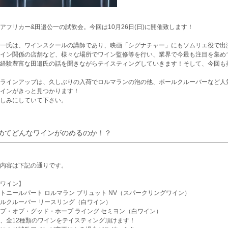
アフリカー&田邉公一の試飲会。今回は10月26日(日)に開催致します！
一氏は、ワインスクールの講師であり、映画「シグナチャー」にもソムリエ役で出
イン関係の店舗など、様々な場所でワイン監修等を行い、業界で今最も注目を集め
経験豊富な田邉氏の話を聞きながらテイスティングしていきます！そして、今回も美
ラインアップは、久しぶりの入荷でロルマランの泡の他、ポールクルーバーなど人
インがきっと見つかります！
しみにしていて下さい。
めてどんなワインがのめるのか！？
内容は下記の通りです。
ワイン】
トニールパート ロルマラン ブリュット NV（スパークリングワイン）
ルクルーバー リースリング（白ワイン）
プ・オブ・グッド・ホープ ライング セミヨン（白ワイン）
、全12種類のワインをテイスティング頂けます！