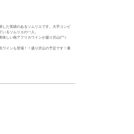
演した実績のあるソムリエです。大手コンビ
ているソムリエの一人。
味しい南アフリカワインが盛り沢山(^^♪
気ワインも登場！！盛り沢山の予定です！素