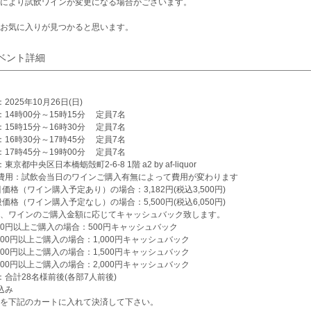
により試飲ワインが変更になる場合がございます。
お気に入りが見つかると思います。
ベント詳細
2025年10月26日(日)
：14時00分～15時15分 定員7名
：15時15分～16時30分 定員7名
：16時30分～17時45分 定員7名
：17時45分～19時00分 定員7名
東京都中央区日本橋蛎殻町2-6-8 1階 a2 by af-liquor
費用：試飲会当日のワインご購入有無によって費用が変わります
引価格（ワイン購入予定あり）の場合：3,182円(税込3,500円)
般価格（ワイン購入予定なし）の場合：5,500円(税込6,050円)
、ワインのご購入金額に応じてキャッシュバック致します。
000円以上ご購入の場合：500円キャッシュバック
,000円以上ご購入の場合：1,000円キャッシュバック
,000円以上ご購入の場合：1,500円キャッシュバック
,000円以上ご購入の場合：2,000円キャッシュバック
：合計28名様前後(各部7人前後)
込み
を下記のカートに入れて決済して下さい。