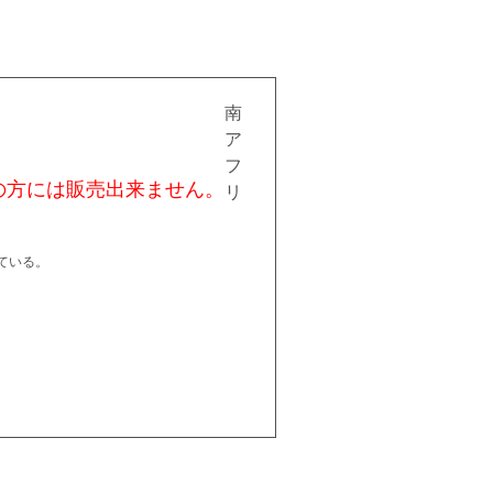
南
ア
フ
の方には販売出来ません。
リ
ている。