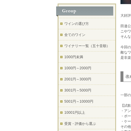
大好評
ワインの選び方
田邉公
ニやワ
全てのワイン
そんな
ワイナリー一覧（五十音順）
今回の
敵なワ
1000円未満
是非楽
1000円～2000円
改
2001円～3000円
3001円～5000円
一部の
5001円～10000円
【試飲
・アン
10001円以上
・ポー
・ケー
受賞・評価から選ぶ
その他