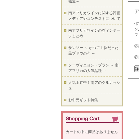
秘宝～
南アフリカワインに関する評価
メディアやコンテストについて
①
ン
南アフリカワインのヴィンテー
フ
ジまとめ
②
サンソー ～ かつて１位だった
黒ブドウの今 ～
③
ソーヴィニヨン・ブラン ～ 南
アフリカの人気品種 ～
人気上昇中！南アのグルナッシ
ュ
お中元ギフト特集
カートの中に商品はありません