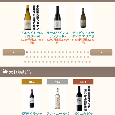
アルヘイト カル
ラールワインズ
デイビット＆ナ
デイビット
トロジー Al
サンソー Ra
ディア アリスタ
ディア エル
7,190円(税込7,909
4,600円(税込5,060
5,300円(税込5,830
5,300円(税込5
円)
円)
円)
円)
<
>
売れ筋商品
No.1
No.2
No.3
No.4
KWV クラシッ
アントニー ルパ
ボタニカ ビッ
ブーケンハ