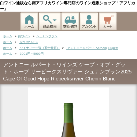
白ワイン通販なら南アフリカワイン専門店のワイン通販ショップ「アフリカ
ー」
ホーム
>
白ワイン
>
シュナンブラン
ホーム
>
全てのワイン
ホーム
>
ワイナリー一覧（五十音順）
>
アントニールパート Anthonij Rupert
ホーム
>
3001円～5000円
アントニー ルパート・ワインズ ケープ・オブ・グッ
ド・ホープ リービークスリヴァー シュナンブラン2025
Cape Of Good Hope Riebeeksrivier Chenin Blanc