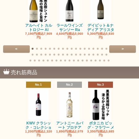
アルヘイト カル
ラールワインズ
デイビット＆ナ
デイビット
トロジー Al
サンソー Ra
ディア アリスタ
ディア エル
7,190円(税込7,909
4,600円(税込5,060
5,300円(税込5,830
5,300円(税込5
円)
円)
円)
円)
<
>
売れ筋商品
No.1
No.2
No.3
No.4
KWV クラシッ
アントニー ルパ
ボタニカ ビッ
ブーケンハ
ク・コレクショ
ート プロテア
グ・フラワー メ
クルーフ ポ
1,200円(税込1,320
1,890円(税込2,079
3,350円(税込3,685
1,560円(税込1
円)
円)
円)
円)