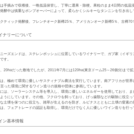
は手摘みで収穫後、一晩低温保管し、丁寧に選果・除梗。果粒のまま4日間の低温浸漬
発酵中は慎重なポンプオーバーによって、柔らかくシルキーなタンニンを引き出し
クティック発酵後、フレンチオーク新樽25％、アメリカンオーク新樽5％、古樽70
イナリーについて
ニーズエンドは、ステレンボッシュに位置しているワイナリーで、ガブ家（イギリス
です。
、20haだった敷地でしたが、2011年7月には120ha(東京ドーム25～26個分)ま
は、極めて環境に優しいサスティナブル農法を実行しています。南アフリカが世界に誇る環
 と言った環境に関するワイン造りの規格や団体に参画しています。
には、ソーラーシステム等を導入し、環境に優しいエネルギーを使用しており、ま
ようにしています。その他、フクロウを飼っており、げっ歯類などの駆除に役立っ
な土壌を保つのに役立ち、雑草が生えるのを防ぎ、ルピナスとともに土壌の窒素の
は、フェアトレードの認証も取得し、環境だけでなく人に優しいワイン造りを行っ
イン基本情報