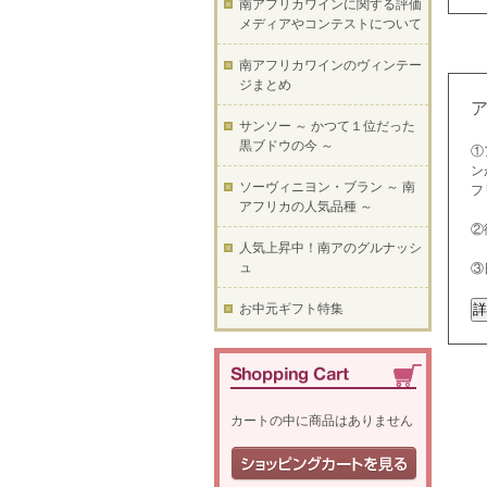
南アフリカワインに関する評価
メディアやコンテストについて
南アフリカワインのヴィンテー
ジまとめ
サンソー ～ かつて１位だった
黒ブドウの今 ～
①
ン
ソーヴィニヨン・ブラン ～ 南
フ
アフリカの人気品種 ～
②
人気上昇中！南アのグルナッシ
ュ
③
お中元ギフト特集
カートの中に商品はありません