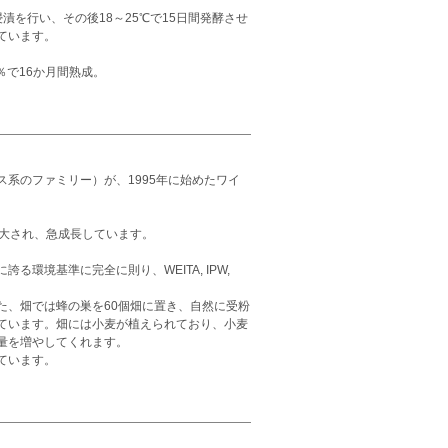
を行い、その後18～25℃で15日間発酵させ
ています。
％で16か月間熟成。
系のファミリー）が、1995年に始めたワイ
で拡大され、急成長しています。
境基準に完全に則り、WEITA, IPW,
た、畑では蜂の巣を60個畑に置き、自然に受粉
ています。畑には小麦が植えられており、小麦
量を増やしてくれます。
ています。