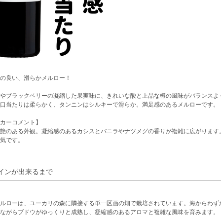
の良い、滑らかメルロー！
やブラックベリーの凝縮した果実味に、きれいな酸と上品な樽の風味がバランスよ
口当たりは柔らかく、タンニンはシルキーで滑らか。満足感のあるメルローです。
カーコメント】
艶のある外観。凝縮感のあるカシスとバニラやナツメグの香りが複雑に広がります
気です。
インが出来るまで
ルローは、ユーカリの森に隣接する単一区画の畑で栽培されています。海からわずか
ながらブドウがゆっくりと成熟し、凝縮感のあるアロマと複雑な風味を育みます。