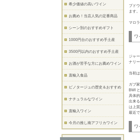
希少価値の高いワイン
ブドウ
ます。
お薦め！当店人気の定番商品
マロラ
シーン別のおすすめギフト
ワ
1000円台のおすすめ手土産
3500円以内のおすすめ手土産
ジャー
ナリー
お酒が苦手な方にお薦めワイン
当初は
直輸入食品
ガブ家
ピノタージュの歴史＆おすすめ
BWI
具体的
ナチュラルなワイン
出来る
は上質
直輸入ワイン
最近で
今月の推し南アフリカワイン
ワ