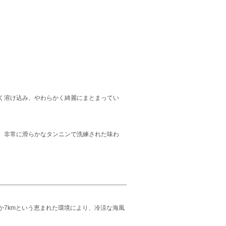
く溶け込み、やわらかく綺麗にまとまってい
。非常に滑らかなタンニンで洗練された味わ
7kmという恵まれた環境により、冷涼な海風