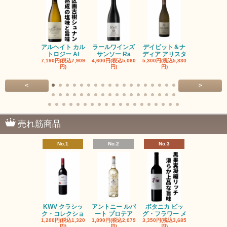
アルヘイト カル
ラールワインズ
デイビット＆ナ
デイビット
トロジー Al
サンソー Ra
ディア アリスタ
ディア エル
7,190円(税込7,909
4,600円(税込5,060
5,300円(税込5,830
5,300円(税込5
円)
円)
円)
円)
<
>
売れ筋商品
No.1
No.2
No.3
No.4
KWV クラシッ
アントニー ルパ
ボタニカ ビッ
ブーケンハ
ク・コレクショ
ート プロテア
グ・フラワー メ
クルーフ ポ
1,200円(税込1,320
1,890円(税込2,079
3,350円(税込3,685
1,560円(税込1
円)
円)
円)
円)