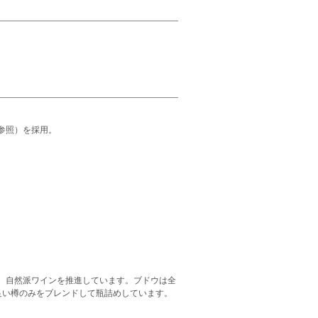
参照）を採用。
、自然派ワインを推進しています。ブドウは全
良い樽のみをブレンドして瓶詰めしています。