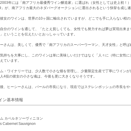
2003年には「南アフリカ最優秀ワイン醸造家」に選ばれ（女性としては史上初！）
99」が、南アフリカ最大のネダバーグオークションに選出されるという快挙を成し
彼女のワインは、世界の10ヶ国に輸出されていますが、どこでも手に入らない程
自分のワインを通して、「たとえ貧しくても、女性でも努力すれば夢は実現出来ま
」ということを伝えたいとおっしゃっています。
ーさんは、美しくて、優秀で「南アフリカのスーパーウーマン、天才女性」と呼ば
気持ちを大事にし、このワインは単に美味しいだけではなく「人々に（特に女性に
えています。
ム・ワイナリーでは、少人数で小さな畑を管理し、少量限定生産で丁寧にワインが
人4役の彼女の小さな魂は、今後も更に大きくなりそうです。
の後、ヒーシーさんは、パールの市長になり、現在ではステレンボッシュの市長をや
イン基本情報
ム カベルネソーヴィニヨン
s Cabernet Sauvignon