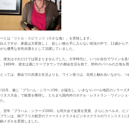
ーとは「リトル・スピリッツ（小さな魂）」を意味します。
白人ですが、家庭は大変貧しく、欲しい物も手に入らない状況の中で、11歳から
がら優秀な女性弁護士として活躍していました。
、彼女はそれだけでは留まりませんでした。大学時代に、いつか自分でワインを造
、1989年、彼女は遂にケープタウンでの都会生活を捨て、郊外のパールの土地を
とっては、都会での弁護士生活よりも、ワイン造りは、自然と触れ合いながら、つ
1年10月、遂に「ブラハム・シラーズ99」が誕生し、いきなりパール地区のシラー
リタス大会」で銀賞を獲得し、たちまち国内外のホテル・レストラン・ワインショ
た。
、翌年「ブラハム・シラーズ2000」も同大会で金賞を受賞、さらにカベルネ、ピ
ブランは、南アフリカ航空のファーストクラス＆ビジネスクラスのワインリストに
銅メダルを受賞しました。