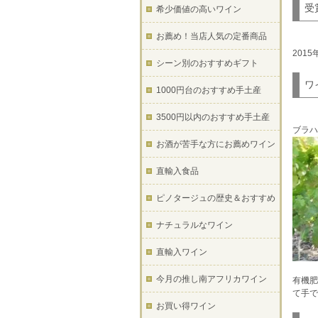
受
希少価値の高いワイン
お薦め！当店人気の定番商品
201
シーン別のおすすめギフト
ワ
1000円台のおすすめ手土産
3500円以内のおすすめ手土産
ブラ
お酒が苦手な方にお薦めワイン
直輸入食品
ピノタージュの歴史＆おすすめ
ナチュラルなワイン
直輸入ワイン
今月の推し南アフリカワイン
有機肥
て手で
お買い得ワイン