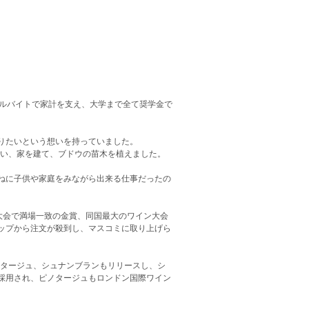
アルバイトで家計を支え、大学まで全て奨学金で
りたいという想いを持っていました。
買い、家を建て、ブドウの苗木を植えました。
ねに子供や家庭をみながら出来る仕事だったの
ズ大会で満場一致の金賞、同国最大のワイン大会
ップから注文が殺到し、マスコミに取り上げら
ノタージュ、シュナンブランもリリースし、シ
採用され、ピノタージュもロンドン国際ワイン