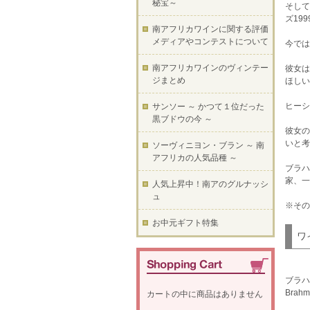
秘宝～
そして
ズ19
南アフリカワインに関する評価
メディアやコンテストについて
今では
南アフリカワインのヴィンテー
彼女は
ジまとめ
ほしい
ヒーシ
サンソー ～ かつて１位だった
黒ブドウの今 ～
彼女の
いと考
ソーヴィニヨン・ブラン ～ 南
アフリカの人気品種 ～
ブラハ
家、一
人気上昇中！南アのグルナッシ
ュ
※そ
お中元ギフト特集
ワ
ブラハ
Brahm
カートの中に商品はありません