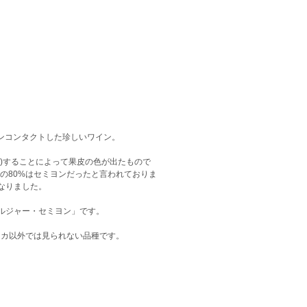
キンコンタクトした珍しいワイン。
)することによって果皮の色が出たもので
の80%はセミヨンだったと言われておりま
なりました。
ルジャー・セミヨン」です。
フリカ以外では見られない品種です。