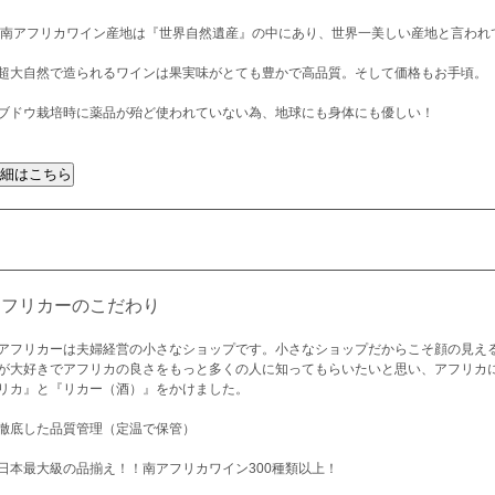
 南アフリカワイン産地は『世界自然遺産』の中にあり、世界一美しい産地と言われ
超大自然で造られるワインは果実味がとても豊かで高品質。そして価格もお手頃。
ブドウ栽培時に薬品が殆ど使われていない為、地球にも身体にも優しい！
アフリカーのこだわり
アフリカーは夫婦経営の小さなショップです。小さなショップだからこそ顔の見え
が大好きでアフリカの良さをもっと多くの人に知ってもらいたいと思い、アフリカ
リカ』と『リカー（酒）』をかけました。
徹底した品質管理（定温で保管）
日本最大級の品揃え！！南アフリカワイン300種類以上！