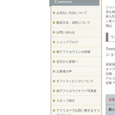
ジョン
居を据
お支払い方法について
産も5
ン造り
配送方法・送料について
畑は、
お問い合わせ
ワ
ショップブログ
Thorn
南アフリカワインの特徴
ショ
店主から皆様へ
原産国
タイプ
お客様の声
品種：
アルコ
ギフトラッピングについて
容量 7
南アフリカワイナリー写真集
定価
スタッフ紹介
購入
アフリカーでお買い物する４つ