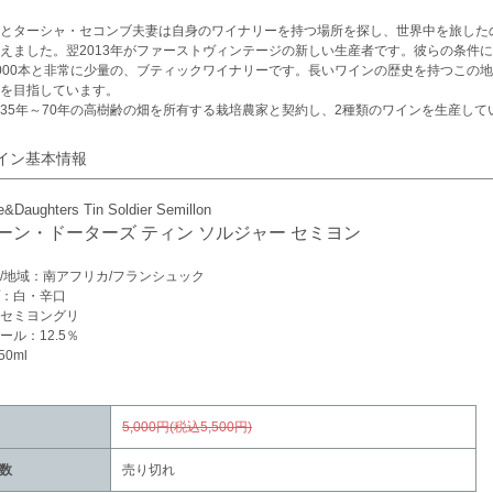
とターシャ・セコンブ夫妻は自身のワイナリーを持つ場所を探し、世界中を旅したの
えました。翌2013年がファーストヴィンテージの新しい生産者です。彼らの条件
000本と非常に少量の、ブティックワイナリーです。長いワインの歴史を持つこの
を目指しています。
35年～70年の高樹齢の畑を所有する栽培農家と契約し、2種類のワインを生産して
イン基本情報
e&Daughters Tin Soldier Semillon
ーン・ドーターズ ティン ソルジャー セミヨン
/地域：南アフリカ/フランシュック
：白・辛口
セミヨングリ
ール：12.5％
50ml
5,000円(税込5,500円)
数
売り切れ