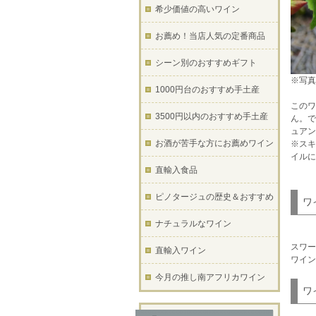
希少価値の高いワイン
お薦め！当店人気の定番商品
シーン別のおすすめギフト
※写真は、
1000円台のおすすめ手土産
このワ
3500円以内のおすすめ手土産
ん。で
ュアン
お酒が苦手な方にお薦めワイン
※スキ
イルに
直輸入食品
ピノタージュの歴史＆おすすめ
ワ
ナチュラルなワイン
スワー
直輸入ワイン
ワイン
今月の推し南アフリカワイン
ワ