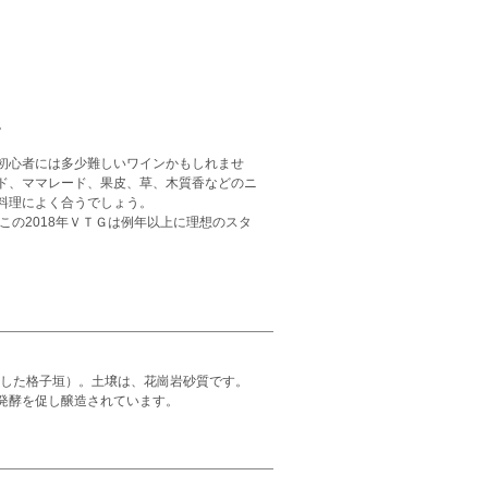
粋。
初心者には多少難しいワインかもしれませ
ド、ママレード、果皮、草、木質香などのニ
料理によく合うでしょう。
この2018年ＶＴＧは例年以上に理想のスタ
植した格子垣）。土壌は、花崗岩砂質です。
発酵を促し醸造されています。