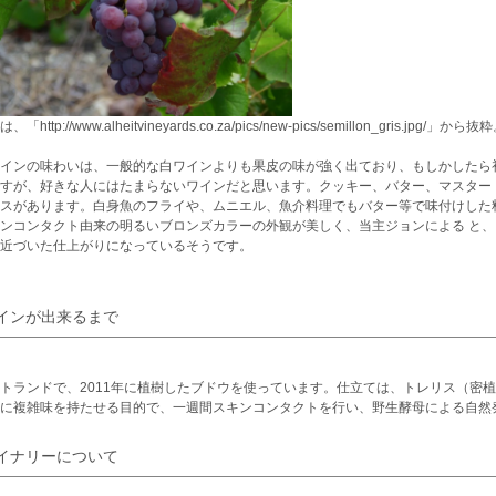
「http://www.alheitvineyards.co.za/pics/new-pics/semillon_gris.jpg/」から抜
インの味わいは、一般的な白ワインよりも果皮の味が強く出ており、もしかしたら
すが、好きな人にはたまらないワインだと思います。クッキー、バター、マスター
スがあります。白身魚のフライや、ムニエル、魚介料理でもバター等で味付けした
ンコンタクト由来の明るいブロンズカラーの外観が美しく、当主ジョンによる と、
近づいた仕上がりになっているそうです。
インが出来るまで
トランドで、2011年に植樹したブドウを使っています。仕立ては、トレリス（密
に複雑味を持たせる目的で、一週間スキンコンタクトを行い、野生酵母による自然
イナリーについて