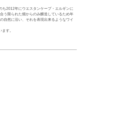
ち2012年にウエスタンケープ・エルギンに
に合う限られた畑からのみ醸造しているため年
地の自然に沿い、それを表現出来るようなワイ
います。