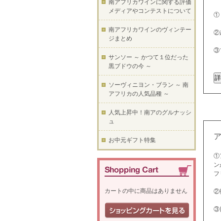
南アフリカワインに関する評価
メディアやコンテストについて
①
南アフリカワインのヴィンテー
②
ジまとめ
③
サンソー ～ かつて１位だった
黒ブドウの今 ～
ソーヴィニヨン・ブラン ～ 南
アフリカの人気品種 ～
人気上昇中！南アのグルナッシ
ュ
お中元ギフト特集
①
ン
フ
カートの中に商品はありません
②
③