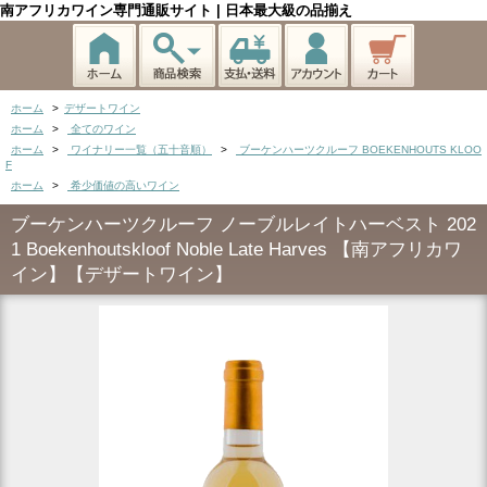
南アフリカワイン専門通販サイト | 日本最大級の品揃え
ホーム
>
デザートワイン
ホーム
>
全てのワイン
ホーム
>
ワイナリー一覧（五十音順）
>
ブーケンハーツクルーフ BOEKENHOUTS KLOO
F
ホーム
>
希少価値の高いワイン
ブーケンハーツクルーフ ノーブルレイトハーベスト 202
1 Boekenhoutskloof Noble Late Harves 【南アフリカワ
イン】【デザートワイン】