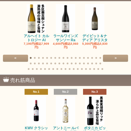
アルヘイト カル
ラールワインズ
デイビット＆ナ
デイビット
トロジー Al
サンソー Ra
ディア アリスタ
ディア エル
7,190円(税込7,909
4,600円(税込5,060
5,300円(税込5,830
5,300円(税込5
円)
円)
円)
円)
<
>
売れ筋商品
No.1
No.2
No.3
No.4
KWV クラシッ
アントニー ルパ
ボタニカ ビッ
ブーケンハ