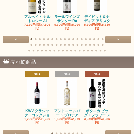
アルヘイト カル
ラールワインズ
デイビット＆ナ
デイビット
トロジー Al
サンソー Ra
ディア アリスタ
ディア エル
7,190円(税込7,909
4,600円(税込5,060
5,300円(税込5,830
5,300円(税込5
円)
円)
円)
円)
<
>
売れ筋商品
No.1
No.2
No.3
No.4
KWV クラシッ
アントニー ルパ
ボタニカ ビッ
ブーケンハ
ク・コレクショ
ート プロテア
グ・フラワー メ
クルーフ ポ
1,200円(税込1,320
1,890円(税込2,079
3,350円(税込3,685
1,560円(税込1
円)
円)
円)
円)
<
>