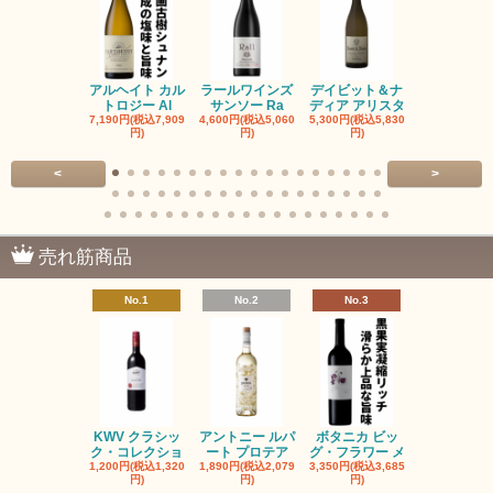
アルヘイト カル
ラールワインズ
デイビット＆ナ
デイビット
トロジー Al
サンソー Ra
ディア アリスタ
ディア エル
7,190円(税込7,909
4,600円(税込5,060
5,300円(税込5,830
5,300円(税込5
円)
円)
円)
円)
<
>
売れ筋商品
No.1
No.2
No.3
No.4
KWV クラシッ
アントニー ルパ
ボタニカ ビッ
ブーケンハ
ク・コレクショ
ート プロテア
グ・フラワー メ
クルーフ ポ
1,200円(税込1,320
1,890円(税込2,079
3,350円(税込3,685
1,560円(税込1
円)
円)
円)
円)