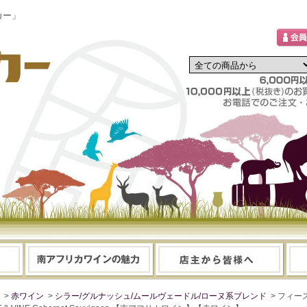
カー」
>
赤ワイン
>
シラー/グルナッシュ/ムールヴェードル/ローヌ系ブレンド
> フィー