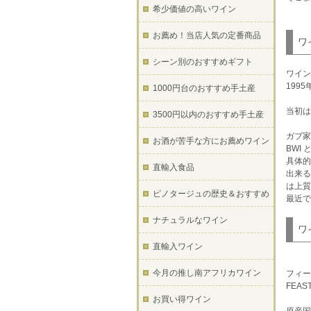
希少価値の高いワイン
お薦め！当店人気の定番商品
ワ
シーン別のおすすめギフト
ワイン
199
1000円台のおすすめ手土産
当初は
3500円以内のおすすめ手土産
ガブ家
お酒が苦手な方にお薦めワイン
BWI
具体的
直輸入食品
出来る
は上質
ピノタージュの歴史＆おすすめ
最近で
ナチュラルなワイン
ワ
直輸入ワイン
今月の推し南アフリカワイン
フィー
FEAST
お買い得ワイン