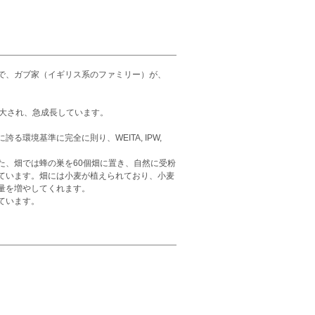
で、ガブ家（イギリス系のファミリー）が、
で拡大され、急成長しています。
境基準に完全に則り、WEITA, IPW,
た、畑では蜂の巣を60個畑に置き、自然に受粉
ています。畑には小麦が植えられており、小麦
量を増やしてくれます。
ています。