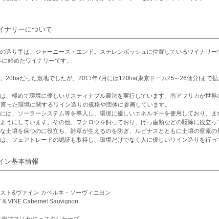
イナリーについて
の造り手は、ジャーニーズ・エンド。ステレンボッシュに位置しているワイナリー
5年に始めたワイナリーです。
、20haだった敷地でしたが、2011年7月には120ha(東京ドーム25～26個分)ま
は、極めて環境に優しいサスティナブル農法を実行しています。南アフリカが世界に誇る環
 と言った環境に関するワイン造りの規格や団体に参画しています。
には、ソーラーシステム等を導入し、環境に優しいエネルギーを使用しており、ま
ようにしています。その他、フクロウを飼っており、げっ歯類などの駆除に役立っ
な土壌を保つのに役立ち、雑草が生えるのを防ぎ、ルピナスとともに土壌の窒素の
は、フェアトレードの認証も取得し、環境だけでなく人に優しいワイン造りを行っ
イン基本情報
スト&ヴァイン カベルネ・ソーヴィニヨン
 & VINE Cabernet Sauvignon