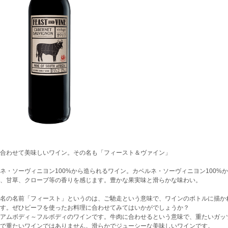
合わせて美味しいワイン。その名も「フィースト＆ヴァイン」
ネ・ソーヴィニヨン100%から造られるワイン。カベルネ・ソーヴィニヨン100%
、甘草、クローブ等の香りを感じます。豊かな果実味と滑らかな味わい。
名の名前「フィースト」というのは、ご馳走という意味で、ワインのボトルに描か
す。ぜひビーフを使ったお料理に合わせてみてはいかがでしょうか？
アムボディ～フルボディのワインです。牛肉に合わせるという意味で、重たいガッ
で重たいワインではありません。滑らかでジューシーな美味しいワインです。