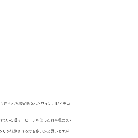
から造られる果実味溢れたワイン。野イチゴ、
れている通り、ビーフを使ったお料理に良く
ツリを想像される方も多いかと思いますが、