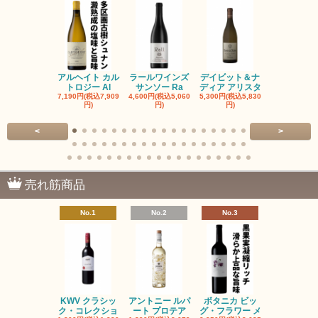
アルヘイト カル
ラールワインズ
デイビット＆ナ
デイビット
トロジー Al
サンソー Ra
ディア アリスタ
ディア エル
7,190円(税込7,909
4,600円(税込5,060
5,300円(税込5,830
5,300円(税込5
円)
円)
円)
円)
<
>
売れ筋商品
No.1
No.2
No.3
No.4
KWV クラシッ
アントニー ルパ
ボタニカ ビッ
ブーケンハ
ク・コレクショ
ート プロテア
グ・フラワー メ
クルーフ ポ