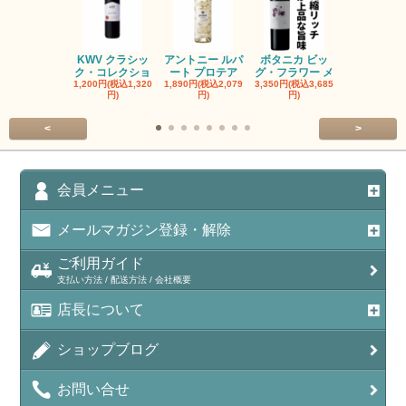
KWV クラシッ
アントニー ルパ
ボタニカ ビッ
ブーケンハ
ク・コレクショ
ート プロテア
グ・フラワー メ
クルーフ ポ
1,200円(税込1,320
1,890円(税込2,079
3,350円(税込3,685
1,560円(税込1
円)
円)
円)
円)
<
>
会員メニュー
メールマガジン登録・解除
ご利用ガイド
支払い方法 / 配送方法 / 会社概要
店長について
ショップブログ
お問い合せ