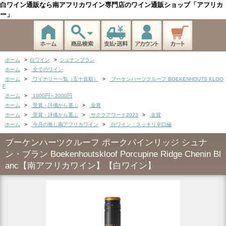
白ワイン通販なら南アフリカワイン専門店のワイン通販ショップ「アフリカ
ー」
ホーム
>
白ワイン
>
シュナンブラン
ホーム
>
全てのワイン
ホーム
>
ワイナリー一覧（五十音順）
>
ブーケンハーツクルーフ BOEKENHOUTS KLOO
F
ホーム
>
1000円～2000円
ホーム
>
受賞・評価から選ぶ
>
金賞
ホーム
>
受賞・評価から選ぶ
>
サクラアワード2023
>
金賞
ホーム
>
今月の推し南アフリカワイン
>
白ワイン：スッキリ辛口編
ブーケンハーツクルーフ ポークパインリッジ シュナ
ン・ブラン Boekenhoutskloof Porcupine Ridge Chenin Bl
anc【南アフリカワイン】【白ワイン】