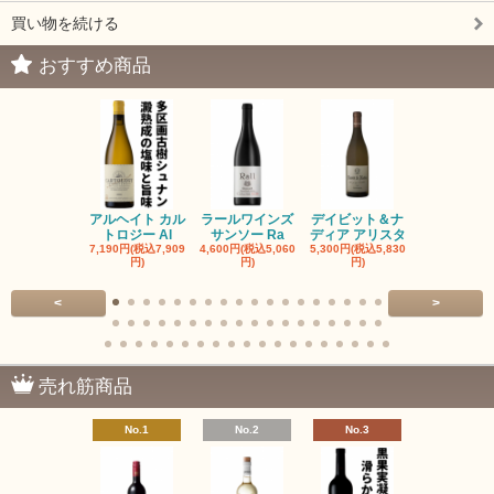
買い物を続ける
おすすめ商品
アルヘイト カル
ラールワインズ
デイビット＆ナ
デイビット
トロジー Al
サンソー Ra
ディア アリスタ
ディア エル
7,190円(税込7,909
4,600円(税込5,060
5,300円(税込5,830
5,300円(税込5
円)
円)
円)
円)
<
>
売れ筋商品
No.1
No.2
No.3
No.4