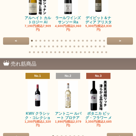
アルヘイト カル
ラールワインズ
デイビット＆ナ
デイビット
トロジー Al
サンソー Ra
ディア アリスタ
ディア エル
7,190円(税込7,909
4,600円(税込5,060
5,300円(税込5,830
5,300円(税込5
円)
円)
円)
円)
<
>
売れ筋商品
No.1
No.2
No.3
No.4
KWV クラシッ
アントニー ルパ
ボタニカ ビッ
ブーケンハ
ク・コレクショ
ート プロテア
グ・フラワー メ
クルーフ ポ
1,200円(税込1,320
1,890円(税込2,079
3,350円(税込3,685
1,560円(税込1
円)
円)
円)
円)