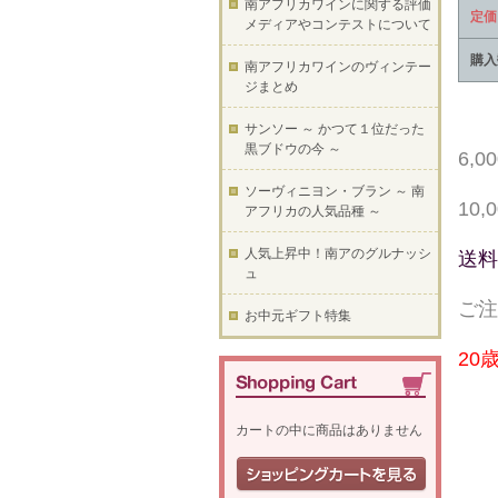
南アフリカワインに関する評価
定価
メディアやコンテストについて
購入
南アフリカワインのヴィンテー
ジまとめ
サンソー ～ かつて１位だった
黒ブドウの今 ～
6,
ソーヴィニヨン・ブラン ～ 南
10
アフリカの人気品種 ～
人気上昇中！南アのグルナッシ
送料
ュ
ご注
お中元ギフト特集
20
カートの中に商品はありません