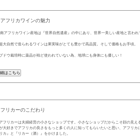
南アフリカワインの魅力
 南アフリカワイン産地は『世界自然遺産』の中にあり、世界一美しい産地と言われ
超大自然で造られるワインは果実味がとても豊かで高品質。そして価格もお手頃。
ブドウ栽培時に薬品が殆ど使われていない為、地球にも身体にも優しい！
アフリカーのこだわり
アフリカーは夫婦経営の小さなショップです。小さなショップだからこそ顔の見え
が大好きでアフリカの良さをもっと多くの人に知ってもらいたいと思い、アフリカ
リカ』と『リカー（酒）』をかけました。