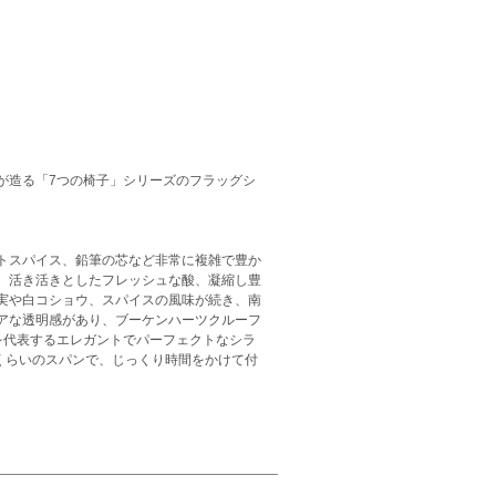
が造る「7つの椅子」シリーズのフラッグシ
トスパイス、鉛筆の芯など非常に複雑で豊か
。活き活きとしたフレッシュな酸、凝縮し豊
実や白コショウ、スパイスの風味が続き、南
アな透明感があり、ブーケンハーツクルーフ
を代表するエレガントでパーフェクトなシラ
くらいのスパンで、じっくり時間をかけて付