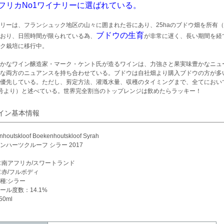
フリカNo1ワイナリーに選ばれている。
リーは、フランシュック地区の山々に囲まれた谷にあり、25haのブドウ畑を所有
ブドウの生育
おり、日照時間が限られている為、
が非常に遅く、長い期間を経
ク栽培に移行中。
かなワイン醸造家・マーク・ケント氏が造るワインは、力強さと果実味豊かなニュ
な両方のニュアンスを持ち合わせている。ブドウは自社畑より購入ブドウの方が多
優先している。ただし、剪定方法、灌漑水量、収穫のタイミングまで、全てにおいて
号より）と述べている。世界完全割当のトップレンジは飲めたらラッキー！
イン基本情報
houtskloof Boekenhoutskloof Syrah
ンハーツクルーフ シラー 2017
:南アフリカ/スワートランド
:赤/フルボディ
種:シラー
ール度数：14.1%
50ml