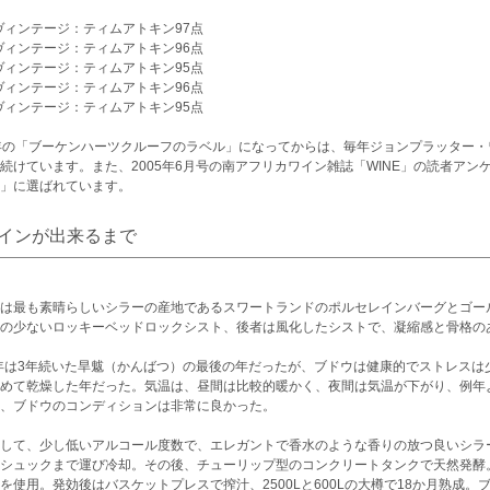
8ヴィンテージ：ティムアトキン97点
7ヴィンテージ：ティムアトキン96点
6ヴィンテージ：ティムアトキン95点
5ヴィンテージ：ティムアトキン96点
4ヴィンテージ：ティムアトキン95点
年の「ブーケンハーツクルーフのラベル」になってからは、毎年ジョンプラッター・ワ
続けています。また、2005年6月号の南アフリカワイン雑誌「WINE」の読者ア
」に選ばれています。
インが出来るまで
は最も素晴らしいシラーの産地であるスワートランドのポルセレインバーグとゴー
の少ないロッキーベッドロックシスト、後者は風化したシストで、凝縮感と骨格の
8年は3年続いた旱魃（かんばつ）の最後の年だったが、ブドウは健康的でストレスは
めて乾燥した年だった。気温は、昼間は比較的暖かく、夜間は気温が下がり、例年
、ブドウのコンディションは非常に良かった。
して、少し低いアルコール度数で、エレガントで香水のような香りの放つ良いシラ
シュックまで運び冷却。その後、チューリップ型のコンクリートタンクで天然発酵
を使用。発効後はバスケットプレスで搾汁、2500Lと600Lの大樽で18か月熟成。