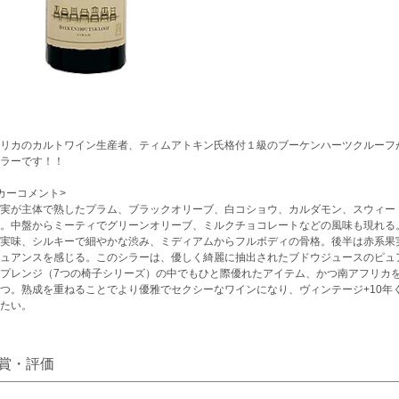
リカのカルトワイン生産者、ティムアトキン氏格付１級のブーケンハーツクルーフ
ラーです！！
カーコメント>
実が主体で熟したプラム、ブラックオリーブ、白コショウ、カルダモン、スウィー
。中盤からミーティでグリーンオリーブ、ミルクチョコレートなどの風味も現れる
実味、シルキーで細やかな渋み、ミディアムからフルボディの骨格。後半は赤系果
ュアンスを感じる。このシラーは、優しく綺麗に抽出されたブドウジュースのピュ
プレンジ（7つの椅子シリーズ）の中でもひと際優れたアイテム、かつ南アフリカ
つ。熟成を重ねることでより優雅でセクシーなワインになり、ヴィンテージ+10年
たい。
賞・評価