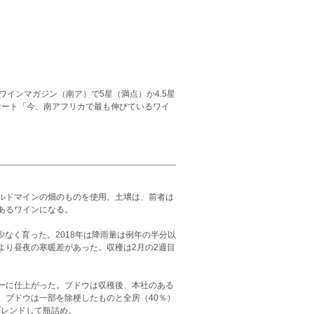
インマガジン（南ア）で5星（満点）か4.5星
ンケート「今、南アフリカで最も伸びているワイ
ルドマインの畑のものを使用。土壌は、前者は
あるワインになる。
少なく育った。2018年は降雨量は例年の半分以
より昼夜の寒暖差があった。収穫は2月の2週目
ーに仕上がった。ブドウは収穫後、本社のある
。ブドウは一部を除梗したものと全房（40％）
ブレンドして瓶詰め。