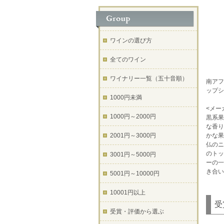
ワインの選び方
全てのワイン
ワイナリー一覧（五十音順）
南アフ
ップシ
1000円未満
<メー
1000円～2000円
黒系果
な香り
2001円～3000円
かな果
仏のニ
のトッ
3001円～5000円
ーの一
き合い
5001円～10000円
10001円以上
受
受賞・評価から選ぶ