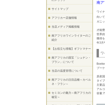
のメリット
南ア
サイトマップ
ワイナ
向いて
アフリカー店舗情報
ガニッ
当店メディア掲載情報
才能豊
世界的
南アフリカワインライターのご
獲得を
紹介
年3月
【お役立ち情報】ギフトマナー
ワ
南アフリカの国宝「シュナン・
ブラン」について
Boeken
ブーケ
当店の温度管理について
原産国
南アフリカの注目品種～カベル
タイプ
ネ・フラン～
主要品
アルコ
セミヨンの魅力～南アフリカの
容量:7
秘宝～