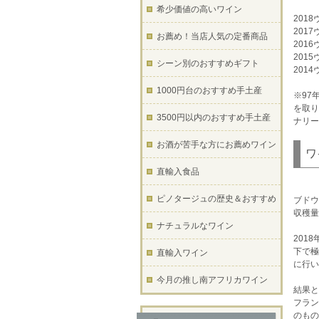
希少価値の高いワイン
201
201
お薦め！当店人気の定番商品
201
201
シーン別のおすすめギフト
201
1000円台のおすすめ手土産
※97
を取り
3500円以内のおすすめ手土産
ナリー
お酒が苦手な方にお薦めワイン
ワ
直輸入食品
ピノタージュの歴史＆おすすめ
ブドウ
収穫量
ナチュラルなワイン
201
下で極
直輸入ワイン
に行い
今月の推し南アフリカワイン
結果と
フラン
のもの