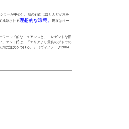
（シラーが中心）。畑の斜面はほとんどが東を
理想的な環境。
て成熟される
現在はオー
ーワールド的なニュアンスと、エレガントな旧
い。ケント氏は、「エリアより最良のブドウの
畑に注文をつける。」（ヴィノテーク2004