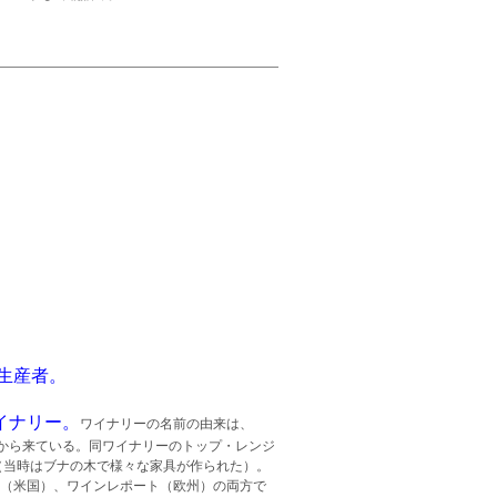
生産者。
イナリー。
ワイナリーの名前の由来は、
から来ている。同ワイナリーのトップ・レンジ
（当時はブナの木で様々な家具が作られた）。
ド（米国）、ワインレポート（欧州）の両方で